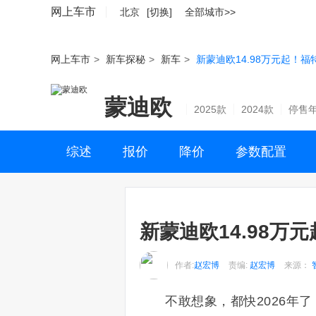
网上车市
北京
[切换]
全部城市>>
网上车市
>
新车探秘
>
新车
>
新蒙迪欧14.98万元起！
蒙迪欧
2025款
2024款
停售
综述
报价
降价
参数配置
新蒙迪欧14.98
作者:
赵宏博
责编:
赵宏博
来源：
不敢想象，都快2026年