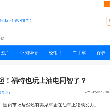
福特也玩上油电同智了？
年款
图片
评测详情
经销商
二手车
保养
万元起！福特也玩上油电同智了？
智电出行
2025-12-04 17:36
了，国内市场居然还有美系车企在油车上继续发力。