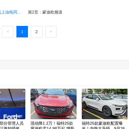
油电同智了？
第2页
:
蒙迪欧频道
<
1
2
>
部分管理人员
混动降1.2万！福特25款
福特25款蒙迪欧配置曝
以激励绩效
蒙迪欧卖14.98万起 增新
光！内饰大升级，9月26