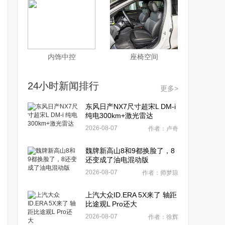
内饰中控
座椅空间
24小时新闻排行
更多>
东风日产NX7尺寸超宋L DM-i
纯电300km+激光雷达
2026-08-07
作者：卢奇
魏牌新高山8和9都换脸了，8
还变成了油电混动版
2026-08-07
作者：师梦琼
上汽大众ID.ERA 5X来了 轴距
比途观L Pro还大
2026-08-07
作者：徐辉