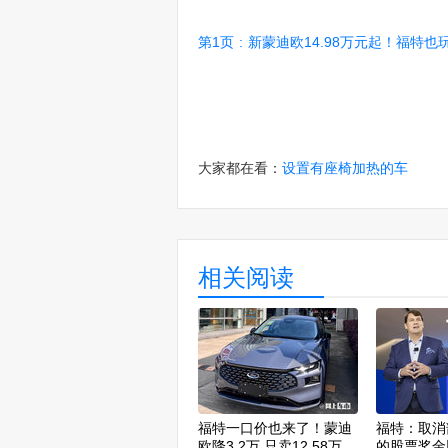
第1页
:
新蒙迪欧14.98万元起！福特也玩上
大家都在看：
设置有座椅加热的车
相关阅读
福特一口价也来了！蒙迪
福特：取消
欧降3.2万 只卖12.58万
的股票奖金