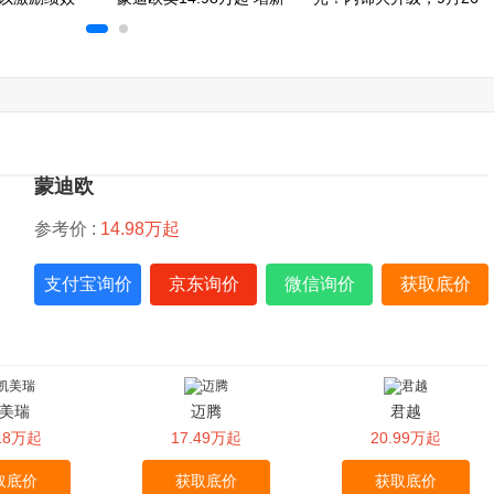
车色
日上市
蒙迪欧
参考价 :
14.98万起
支付宝询价
京东询价
微信询价
获取底价
美瑞
迈腾
君越
.18万起
17.49万起
20.99万起
取底价
获取底价
获取底价