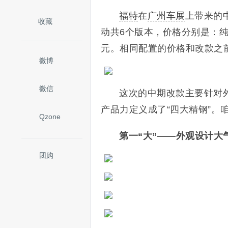
福特
在
广州车展
上带来的
收藏
动共6个版本，价格分别是：纯油14
元。相同配置的价格和改款之
微博
微信
这次的中期改款主要针对
产品力定义成了“四大精钢”。
Qzone
第一“大”——外观设计大
团购