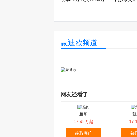
蒙迪欧频道
网友还看了
雅阁
凯
17.98万起
17
获取底价
获