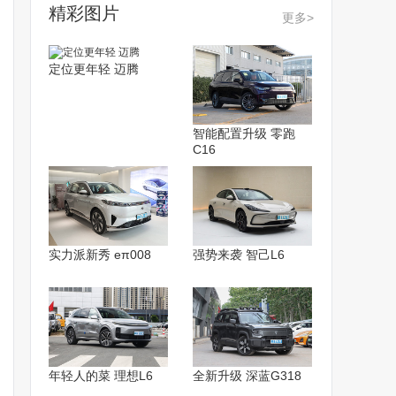
精彩图片
更多>
定位更年轻 迈腾
智能配置升级 零跑
C16
实力派新秀 eπ008
强势来袭 智己L6
年轻人的菜 理想L6
全新升级 深蓝G318