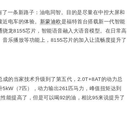
有了一条新路子：油电同智。目的是尽量在中控大屏和
接近电车的体验。
新蒙迪欧
是福特首台搭载新一代智能
通骁龙8155芯片，智能语音融入大语音模型。在日常高
音乐播放等功能上，8155芯片的加入让流畅度提升了
动力总成的当家技术升级到了第五代，2.0T+8AT的动力总
5kW（7匹），动力输出261匹马力，峰值扭矩达到
。虽然性能提高了，但是可以喝92的油，相比95来说提升了