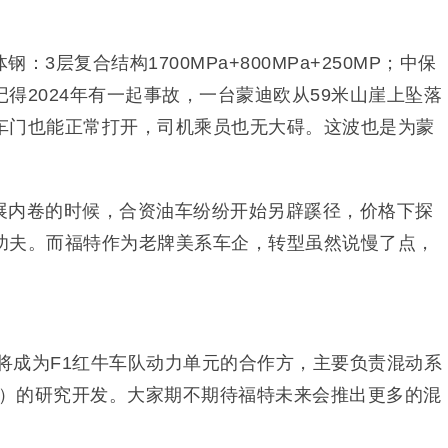
3层复合结构1700MPa+800MPa+250MP；中保
得2024年有一起事故，一台蒙迪欧从59米山崖上坠落
车门也能正常打开，司机乘员也无大碍。这波也是为蒙
展内卷的时候，合资油车纷纷开始另辟蹊径，价格下探
功夫。而福特作为老牌美系车企，转型虽然说慢了点，
即将成为F1红牛车队动力单元的合作方，主要负责混动系
机）的研究开发。大家期不期待福特未来会推出更多的混