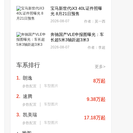
宝马新世代iX3 40L证件照曝
光 8月21日预售
2026-08-07
作者：莫一西
奔驰国产VLE申报图曝光：车
长超5米3轴距超3米3
2026-08-07
作者：李超
车系排行
更多>
1.
朗逸
8万起
车型图片
参数配置
2.
速腾
9.38万起
车型图片
参数配置
3.
凯美瑞
17.18万起
车型图片
参数配置