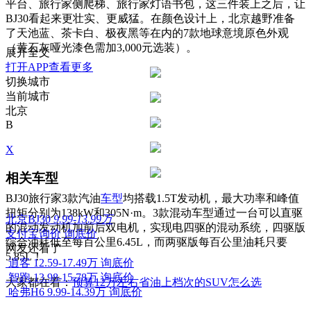
平台、旅行家侧爬梯、旅行家灯语书包，这三件装上之后，让
BJ30看起来更壮实、更威猛。在颜色设计上，北京越野准备
了天池蓝、茶卡白、极夜黑等在内的7款地球意境原色外观
（黄石灰哑光漆色需加3,000元选装）。
展开全文
打开APP查看更多
切换城市
当前城市
北京
B
X
相关车型
BJ30旅行家3款汽油
车型
均搭载1.5T发动机，最大功率和峰值
扭矩分别为138kW和305N·m。3款混动车型通过一台可以直驱
北京BJ30
9.99-13.99万
的混动发动机加前后双电机，实现电四驱的混动系统，四驱版
支付宝询价
询底价
综合油耗低至每百公里6.45L，而两驱版每百公里油耗只要
网友还看了
5.85L！
逍客
12.59-17.49万
询底价
智跑
13.98-15.78万
询底价
大家都在看：
预算12万左右省油上档次的SUV怎么选
哈弗H6
9.99-14.39万
询底价