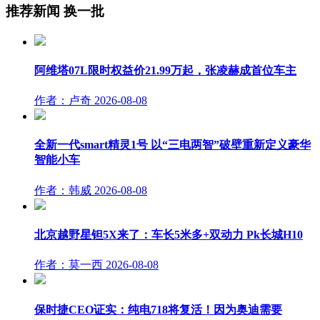
推荐新闻
换一批
阿维塔07L限时权益价21.99万起，张凌赫成首位车主
作者：卢奇
2026-08-08
全新一代smart精灵1号 以“三电两智”破壁重新定义豪华
智能小车
作者：韩威
2026-08-08
北京越野星钽5X来了：车长5米多+双动力 Pk长城H10
作者：莫一西
2026-08-08
保时捷CEO证实：纯电718将复活！因为奥迪需要