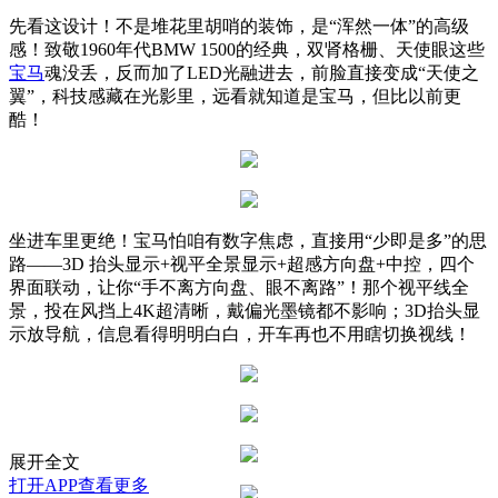
先看这设计！不是堆花里胡哨的装饰，是“浑然一体”的高级
感！致敬1960年代BMW 1500的经典，双肾格栅、天使眼这些
宝马
魂没丢，反而加了LED光融进去，前脸直接变成“天使之
翼”，科技感藏在光影里，远看就知道是宝马，但比以前更
酷！
坐进车里更绝！宝马怕咱有数字焦虑，直接用“少即是多”的思
路——3D 抬头显示+视平全景显示+超感方向盘+中控，四个
界面联动，让你“手不离方向盘、眼不离路”！那个视平线全
景，投在风挡上4K超清晰，戴偏光墨镜都不影响；3D抬头显
示放导航，信息看得明明白白，开车再也不用瞎切换视线！
展开全文
打开APP查看更多