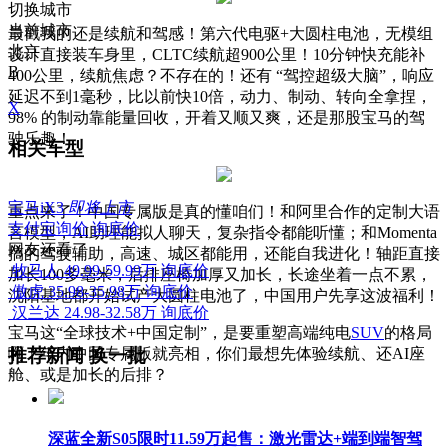
切换城市
当前城市
最戳我的还是续航和驾感！第六代电驱+大圆柱电池，无模组
北京
设计直接装车身里，CLTC续航超900公里！10分钟快充能补
B
400公里，续航焦虑？不存在的！还有 “驾控超级大脑”，响应
延迟不到1毫秒，比以前快10倍，动力、制动、转向全拿捏，
X
98% 的制动靠能量回收，开着又顺又爽，还是那股宝马的驾
驶乐趣！
相关车型
宝马iX3
即将上市
重点来了！中国专属版是真的懂咱们！和阿里合作的定制大语
支付宝询价
询底价
言模型，AI助理能拟人聊天，复杂指令都能听懂；和Momenta
网友还看了
搞的驾驶辅助，高速、城区都能用，还能自我进化！轴距直接
牧马人
49.99-59.99万
询底价
加长100多毫米，后排座椅加厚又加长，长途坐着一点不累，
傲虎
35.98-35.98万
询底价
沈阳基地都开始试产大圆柱电池了，中国用户先享这波福利！
汉兰达
24.98-32.58万
询底价
宝马这“全球技术+中国定制”，是要重塑高端纯电
SUV
的格局
啊！年内中国专属版就亮相，你们最想先体验续航、还AI座
推荐新闻
换一批
舱、或是加长的后排？
深蓝全新S05限时11.59万起售：激光雷达+端到端智驾