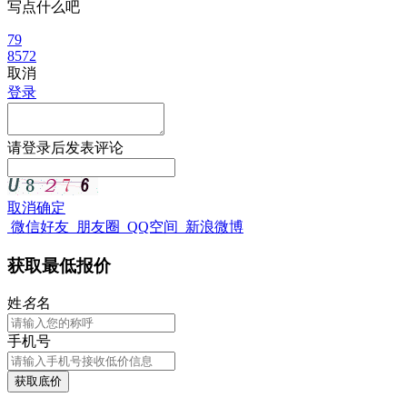
写点什么吧
79
8572
取消
登录
请
登录
后发表评论
取消
确定
微信好友
朋友圈
QQ空间
新浪微博
获取最低报价
姓
名
名
手机号
获取底价