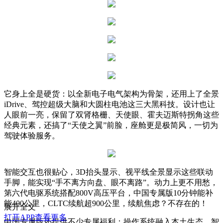
它身上全是硬货：以全新电子电气架构为骨架，还用上了全景
iDrive、驾控超级大脑和大圆柱电池这三大黑科技。设计也让
人眼前一亮，保留了双肾格栅、天使眼、霍夫迈斯特拐角这些
经典元素，还搞了“天使之翼”前脸，座舱更是极简风，一切为
驾驶体验服务。
智能交互也很贴心，3D抬头显示、视平线全景显示这些联动
手脚，能实现“手不离方向盘、眼不离路”。动力上更不用愁，
第六代电驱系统搭配800V高压平台，中国专属版10分钟能补
能400公里，CLTC续航超900公里，续航焦虑？不存在的！
展开全文
打开APP查看更多
中国专属版还提供不少专属福利：操作系统融入本土生态，智