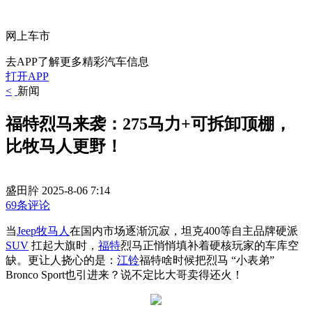
网上车市
去APP了解更多精彩汽车信息
打开APP
<
新闻
福特烈马来袭：275马力+可拆卸顶棚，
比牧马人更野！
盛田肸
2025-8-06 7:14
69条评论
当
Jeep
牧马人
在国内市场逐渐沉寂，坦克400等自主品牌硬派
SUV
扛起大旗时，
福特
烈马正悄悄填补着硬核玩家的车库空
缺。更让人挠心的是：
江铃
福特啥时候把烈马 “小表弟”
Bronco Sport也引进来？说不定比大哥卖得还火！