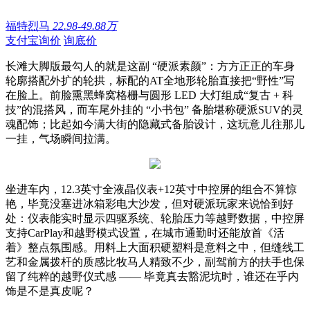
福特烈马
22.98-49.88万
支付宝询价
询底价
长滩大脚版最勾人的就是这副 “硬派素颜”：方方正正的车身
轮廓搭配外扩的轮拱，标配的AT全地形轮胎直接把“野性”写
在脸上。前脸熏黑蜂窝格栅与圆形 LED 大灯组成“复古 + 科
技”的混搭风，而车尾外挂的 “小书包” 备胎堪称硬派SUV的灵
魂配饰；比起如今满大街的隐藏式备胎设计，这玩意儿往那儿
一挂，气场瞬间拉满。
坐进车内，12.3英寸全液晶仪表+12英寸中控屏的组合不算惊
艳，毕竟没塞进冰箱彩电大沙发，但对硬派玩家来说恰到好
处：仪表能实时显示四驱系统、轮胎压力等越野数据，中控屏
支持CarPlay和越野模式设置，在城市通勤时还能放首《活
着》整点氛围感。用料上大面积硬塑料是意料之中，但缝线工
艺和金属拨杆的质感比牧马人精致不少，副驾前方的扶手也保
留了纯粹的越野仪式感 —— 毕竟真去豁泥坑时，谁还在乎内
饰是不是真皮呢？