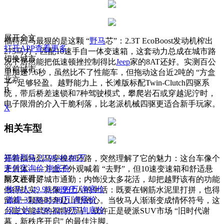
展开全文
福特烈马最狠的是这颗 “
野马
芯”：2.3T EcoBoost发动机榨出
打开APP查看更多
275马力，匹配10速手自一体变速箱，这套动力总成在城市路
切换城市
况下居然能把低速顿挫控制得比
Jeep
家的8AT还好。实测百公
当前城市
里加速7.6秒，虽然比不了性能车，但拖动这台近2吨的 “方盒
北京
子” 足够轻盈。越野能力上，长滩版标配Twin-Clutch四驱系
B
统，带后桥差速锁和7种驾驶模式，攀爬岩石或穿越泥泞时，
电子限滑的介入干脆利落，比老派机械四驱更适合新手玩家。
X
相关车型
福特烈马
22.98-49.88万
开着福特烈马穿梭在环路，突然理解了它的魅力：这台车像个
支付宝询价
询底价
矛盾体——方盒子外观喊着 “去野”，但10速变速箱和舒适悬
网友还看了
架又在讨好城市通勤；内饰没太多花活，却把越野该有的功能
牧马人
49.99-59.99万
询底价
做得扎实。就像
现代
人的生活：既要在钢筋水泥里打拼，也得
傲虎
35.98-35.98万
询底价
留着一颗随时奔赴山野的心。当牧马人渐渐变成情怀符号，这
汉兰达
24.98-32.58万
询底价
台能文能武的福特烈马，或许正是硬派SUV市场 “旧时代谢
幕，新秩序开启” 的最佳注脚。