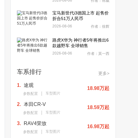
2026-08-06
作者：韩威
宝马新世代i3德国上市 起售价
折合51万人民币
2026-08-06
作者：徐辉
路虎X华为 神行者5年将推出6
款越野车 全球销售
2026-08-06
作者：莫一西
车系排行
更多>
1.
途观
18.98万起
车型图片
参数配置
2.
本田CR-V
18.59万起
车型图片
参数配置
3.
RAV4荣放
16.98万起
车型图片
参数配置