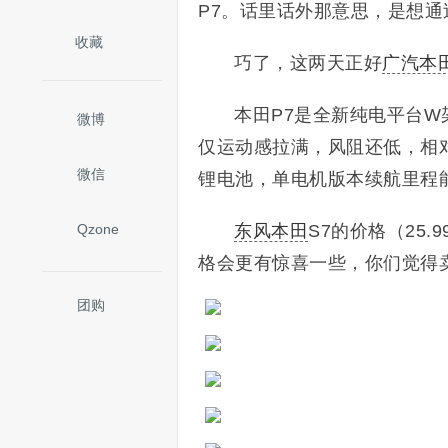
P7。话里话外那意思，是想
收藏
巧了，这两天正好
广汽本
本田P7是全新纯电平台
微博
仅运动感拉满，风阻还低，相
微信
锂电池，单电机版本续航里程能
Qzone
东风本田
S7的价格（25
格会更有惊喜一些，你们觉得
团购