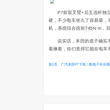
P7前双叉臂+后五连杆独
硬，不少电车坐久了容易晕，不知
机，系统综合扭矩
745
N·m，
说实话，本田的底子确实
着掖着，你们觉得它能在电车
第1页
:
广汽本田P7下线！配电子外后视镜 纯电续