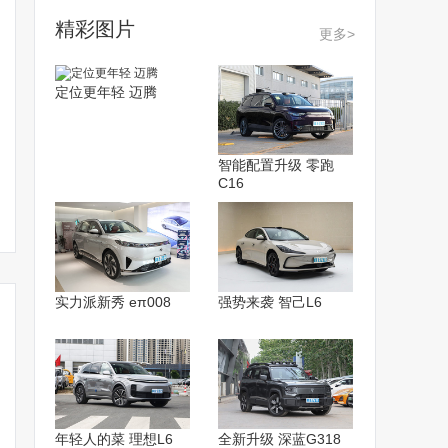
精彩图片
更多>
定位更年轻 迈腾
广汽本田：市场不缺电
广汽本田烨P7首发！全新
本田纯电“烨
智能配置升级 零跑
车，但缺少有驾驶乐趣的
平台打造 配电子外后视镜
曝光！配华
C16
电车！
实力派新秀 eπ008
强势来袭 智己L6
年轻人的菜 理想L6
全新升级 深蓝G318