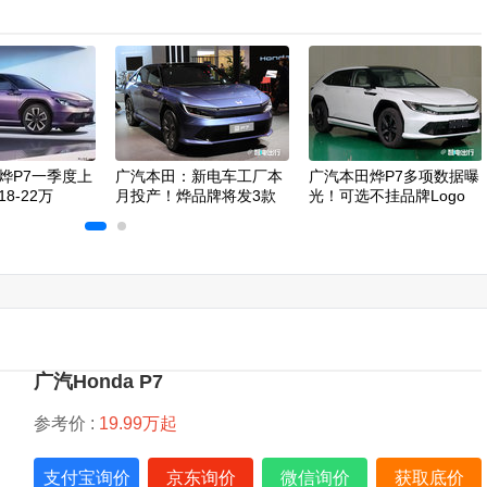
烨P7一季度上
广汽本田：新电车工厂本
广汽本田烨P7多项数据曝
8-22万
月投产！烨品牌将发3款
光！可选不挂品牌Logo
新车
广汽Honda P7
参考价 :
19.99万起
支付宝询价
京东询价
微信询价
获取底价