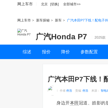
网上车市
北京
[切换]
全部城市>>
网上车市
>
新车探秘
>
新车
>
广汽本田P7下线！配电子外
广汽Honda P7
2025款
综述
报价
降价
参数配置
广汽本田P7下线！配
作者:
佟浩
责编:
佟浩
来源：
智电
身边开
本田
冠道、皓影的