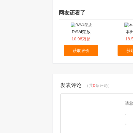
网友还看了
RAV4荣放
本田
16.98万起
18
获取底价
获
发表评论
（共
0
条评论）
请