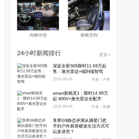
内饰中控
座椅空间
24小时新闻排行
更多>
深蓝全新S05限时11.59万起
售：激光雷达+端到端智驾
2026-08-06
作者：卢奇
smart新精灵1：限时14.99万
起 800V+激光雷达全配齐
2026-08-06
作者：高娜
享界G9静态评测从摘星门把
手到户外厨房硬派生活方式可
以多讲究？