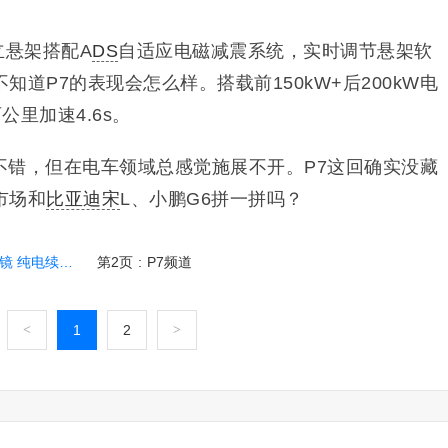
立悬架搭配A
DS
自适应电磁减震系统，实时调节悬架软
道P7的表现会怎么样。搭载前150kW+后200kW电
百公里加速4.6s。
不错，但在电车领域总感觉施展不开。P7这回确实没藏
市场和
比亚迪宋
L、小鹏G6拼一拼吗？
航650km
第2页
:
P7频道
<
1
2
>