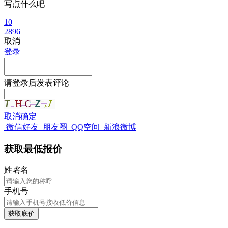
写点什么吧
10
2896
取消
登录
请
登录
后发表评论
取消
确定
微信好友
朋友圈
QQ空间
新浪微博
获取最低报价
姓
名
名
手机号
获取底价