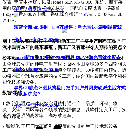
仪表+竖置中控屏，以及Honda SENSING 360+系统。新车采
用前双叉臂+后五连杆独立悬架，匹配自适应减震，搭载前
作者：师梦琼
2026-08-07
150kW+后200kW电机，系统综合扭矩
745
N·m，0-100km/h加
速4.6s。
深蓝全新S05限时11.59万起售：激光雷达+端到端智驾
作者：卢奇
2026-08-06
网上车市&智电出行：全新电动车工厂主要生产哪些车型？广
汽本田有26年的造车底蕴，新工厂又有哪些令人期待的亮点？
smart新精灵1：限时14.99万起 800V+激光雷达全配齐
松本刚：工厂主要生产烨P7和极湃2，
同时该工厂也将成为本
田全球最先进的纯电车生产线：
吸收本田全球30多个四轮相关
作者：高娜
2026-08-06
工厂的经验和智慧
集合30多项全球领先、50多项国内领先、近
60项本田全球首次应用的技术工艺，结合国内最新数字化和智
能化技术和设备。
享界G9静态评测从摘星门把手到户外厨房硬派生活方式
数智·零碳
可以多讲究？
1.数字化-通过一体化数字系统打通生产、品质、环保、物
作者：韩威
2026-08-06
流、安全、园区等各个领域的数据信息，以软件定义工厂，实
现合资最强的高效率、高标准造车。
全部评论
2.智能化-工厂四大车间引进更智能先进的生产技术和设备，