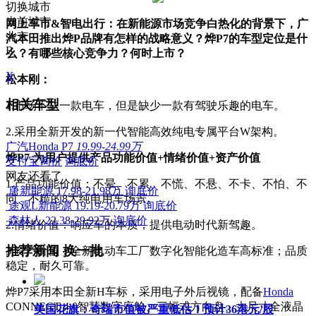
切换城市
当前城市
网上车市&智电出行：在新能源市场竞争白热化的背景下，广
北京
汽本田推出烨P品牌有怎样的战略意义？烨P7的车型定位是什
B
么？有哪些核心竞争力？何时上市？
X
松本刚：
相关车型
1.市场不缺一款电车，但是缺少一款有驾驶乐趣的电车。
2.采用全新开发的新一代智能高效纯电专属平台W架构。
广汽Honda P7
19.99-24.99万
烨P7-为用户提供产品功能价值+情绪价值+资产价值
支付宝询价
询底价
网友还看了
1.产品功能价值：不晕、不累、不慌、不悬、不卡、不怕、不
唐新能源
17.98-21.98万
询底价
同、不糙的8大纯电用车场景。
途观L新能源
19.19-20.79万
询底价
森林人
22.38-29.92万
询底价
2.情绪价值：响应车的本质，提供电动时代新驾趣。
推荐新闻
换一批
3.资产价值：全新电动车工厂数字化智能化造车高标准；品质
稳定，耐久可靠。
烨P7采用本田全新H车标，采用电子外后视镜，配备
Honda
CONNECT 4.0智慧数字座舱、三幅式方向盘、大尺寸全液晶
美国花旗：奇瑞市值被严重低估！预计36港元/股