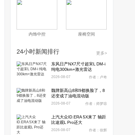
内饰中控
座椅空间
24小时新闻排行
更多>
东风日产NX7尺寸超宋L DM-i
纯电300km+激光雷达
2026-08-07
作者：卢奇
魏牌新高山8和9都换脸了，8
还变成了油电混动版
2026-08-07
作者：师梦琼
上汽大众ID.ERA 5X来了 轴距
比途观L Pro还大
2026-08-07
作者：徐辉