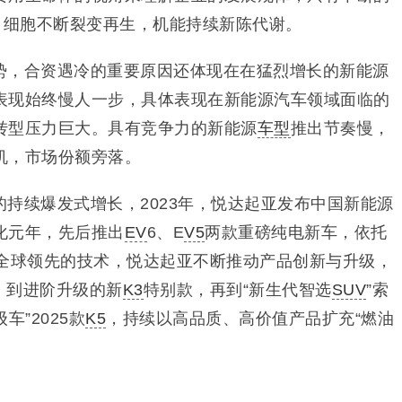
，细胞不断裂变再生，机能持续新陈代谢。
势，合资遇冷的重要原因还体现在在猛烈增长的新能源
表现始终慢人一步，具体表现在新能源汽车领域面临的
转型压力巨大。具有竞争力的新能源
车型
推出节奏慢，
机，市场份额旁落。
持续爆发式增长，2023年，悦达起亚发布中国新能源
化元年，先后推出
EV
6、E
V5
两款重磅纯电新车，依托
和全球领先的技术，悦达起亚不断推动产品创新与升级，
5，到进阶升级的新
K3
特别款，再到“新生代智选
SUV
”索
车”2025款
K5
，持续以高品质、高价值产品扩充“燃油