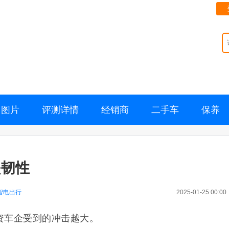
图片
评测详情
经销商
二手车
保养
是韧性
智电出行
2025-01-25 00:00
资车企受到的冲击越大。