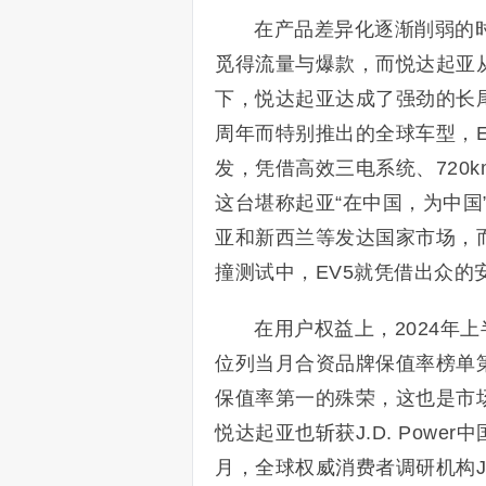
在产品差异化逐渐削弱的
觅得流量与爆款，而悦达起亚
下，悦达起亚达成了强劲的长尾
周年而特别推出的全球车型，E
发，凭借高效三电系统、720
这台堪称起亚“在中国，为中
亚和新西兰等发达国家市场，而
撞测试中，EV5就凭借出众
在用户权益上，2024年
位列当月合资品牌保值率榜单第
保值率第一的殊荣，这也是市
悦达起亚也斩获J.D. Powe
月，全球权威消费者调研机构J.D