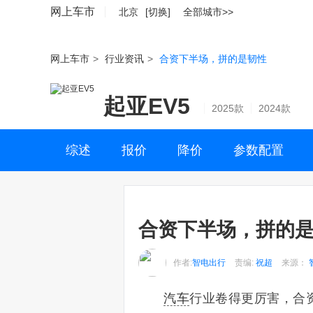
网上车市
北京
[切换]
全部城市>>
网上车市
>
行业资讯
>
合资下半场，拼的是韧性
起亚EV5
2025款
2024款
综述
报价
降价
参数配置
合资下半场，拼的
作者:
智电出行
责编:
祝超
来源：
汽车
行业卷得更厉害，合