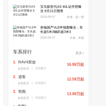
宝马新世代iX3 40L证件照曝
光 8月21日预售
2026-08-07
作者：莫一西
奔驰国产VLE申报图曝光：车
长超5米3轴距超3米3
2026-08-07
作者：李超
车系排行
更多>
1.
RAV4荣放
16.98万起
车型图片
参数配置
2.
逍客
12.59万起
车型图片
参数配置
3.
智跑
13.98万起
车型图片
参数配置