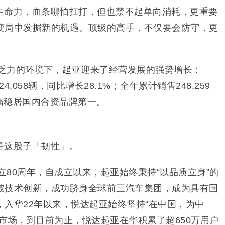
生命力，血条哪怕扛打，但也禁不起单向消耗，更重要
变局中发掘新的机遇。顶级的高手，不仅要会防守，更
长乏力的环境下，
起亚
迎来了经营发展的强势增长：
4,058辆，同比增长28.1%；全年累计销售248,259
增幅稳居国内合资品牌第一。
是这股子「韧性」。
成立80周年，自成立以来，起亚始终秉持“以品质立身”的
破技术创新，成功跻身全球前三汽车集团，成为具有国
入华22年以来，悦达起亚始终坚持“在中国，为中
市场，到目前为止，悦达起亚在华积累了超650万用户