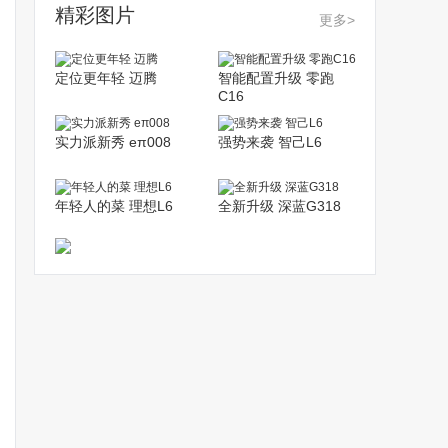
精彩图片
更多>
定位更年轻 迈腾
智能配置升级 零跑
C16
实力派新秀 eπ008
强势来袭 智己L6
年轻人的菜 理想L6
全新升级 深蓝G318