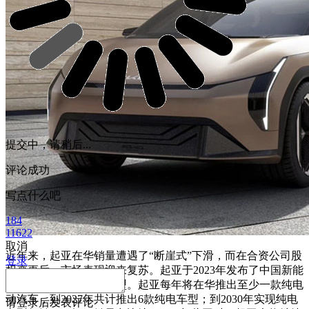
提交中，请稍后...
评论成功
写点什么吧
184
11622
取消
近年来，起亚在华销量遭遇了“断崖式”下滑，而在合资公司股
登录
权变更后，市场表现迎来复苏。起亚于2023年发布了中国新能
源战略，开启电动化转型。起亚每年将在华推出至少一款纯电
动汽车，到2027年共计推出6款纯电车型；到2030年实现纯电
请
登录
后发表评论