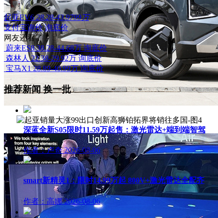
起亚EV6
28.28-43.9799万
支付宝询价
询底价
网友还看了
蔚来ES8
38.28-44.68万
询底价
森林人
22.38-29.92万
询底价
宝马X1
28.89-40.99万
询底价
推荐新闻
换一批
深蓝全新S05限时11.59万起售：激光雷达+端到端智驾
作者：卢奇
2026-08-06
smart新精灵1：限时14.99万起 800V+激光雷达全配齐
作者：高娜
2026-08-06