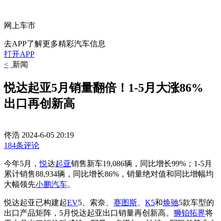
网上车市
去APP了解更多精彩汽车信息
打开APP
<
新闻
悦达起亚5月销量翻倍！1-5月大涨86%
出口再创新高
佟浩
2024-6-05 20:19
184条评论
今年5月，
悦
达
起亚
销售新车19,086辆，同比增长99%；1-5月
累计销售88,934辆，同比增长86%，销量绝对值和同比增幅均
大幅领先
小鹏汽车
。
悦达起亚已构建起
EV
5、索奈、
赛图斯
、
K5
和
焕驰
5款车型的
出口产品矩阵，5月悦达起亚出口销量再创新高。
狮铂拓界
将