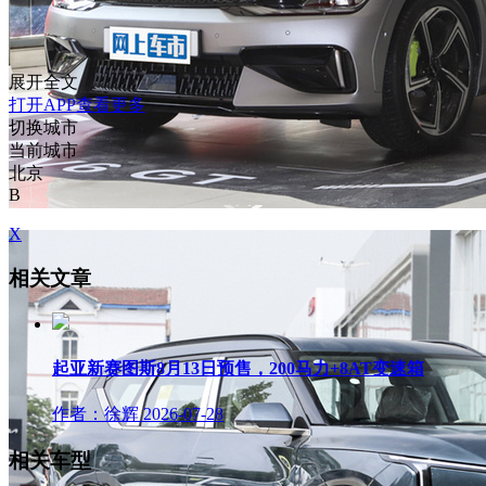
展开全文
打开APP查看更多
切换城市
当前城市
北京
B
X
相关文章
起亚新赛图斯8月13日预售，200马力+8AT变速箱
作者：徐辉
2026-07-28
相关车型