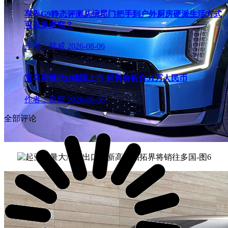
享界G9静态评测从摘星门把手到户外厨房硬派生活方式
可以多讲究？
作者：韩威
2026-08-06
宝马新世代i3德国上市 起售价折合51万人民币
作者：徐辉
2026-08-06
全部评论