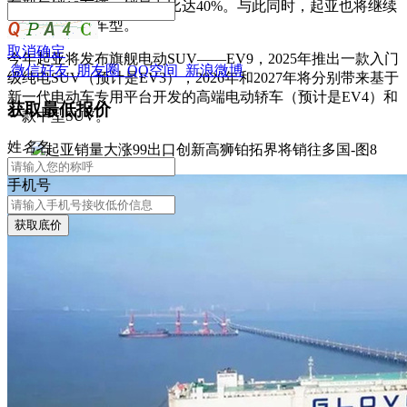
车型年销18万辆，销量占比达40%。与此同时，起亚也将继续
开发新的燃油车型。
取消
确定
今年起亚将发布旗舰电动SUV——EV9，2025年推出一款入门
微信好友
朋友圈
QQ空间
新浪微博
级纯电SUV（预计是EV3），2026年和2027年将分别带来基于
新一代电动车专用平台开发的高端电动轿车（预计是EV4）和
获取最低报价
一款中型SUV。
姓
名
名
手机号
获取底价