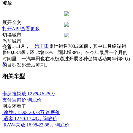
凌放
展开全文
打开APP查看更多
切换城市
当前城市
今年1-11月，
一汽
丰田
累计销售703,268辆，其中11月终端销
北京
售90,037辆，环比增18%，同比增38%。在今年最后一个月的
B
时间里，一汽丰田也在积极通过开展各种促销活动向年销80万
X
的目标发起最后冲刺。
相关车型
卡罗拉锐放
12.68-18.48万
支付宝询价
询底价
网友还看了
途胜L
15.98-20.78万
询底价
逍客
12.59-17.49万
询底价
RAV4荣放
16.98-22.88万
询底价