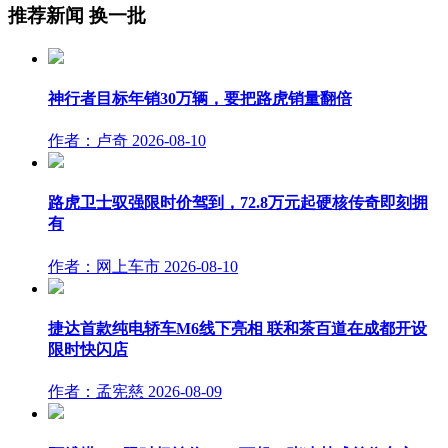
推荐新闻
换一批
神行者目标年销30万辆，要把路虎销量翻倍
作者：卢奇
2026-08-10
路虎卫士驭强限时价驾到，72.8万元起硬核传奇即刻拥
有
作者：网上车市
2026-08-10
捷达首款纯电轿车M6线下亮相 联和茶百道在成都开设
限时快闪店
作者：孟宪慈
2026-08-09