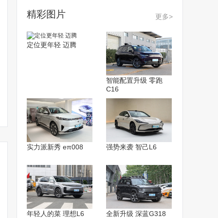
精彩图片
更多>
定位更年轻 迈腾
智能配置升级 零跑
魏牌新蓝山配置曝光！升
魏建军的周末之智驾游重
魏牌张永杰
C16
级CDC悬架+8295芯片
庆：坚守安全底线，挑战
版，首搭长
智驾上限
能技术
实力派新秀 eπ008
强势来袭 智己L6
年轻人的菜 理想L6
全新升级 深蓝G318