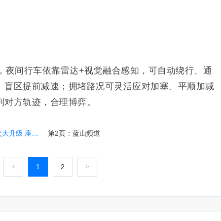
人，夜间行车依靠雷达+视觉融合感知，可自动绕行、通
、盲区提前减速；拥堵路况可灵活应对加塞、平顺加减
判对方轨迹，合理博弈。
 座舱更智能
第2页
:
蓝山频道
<
1
2
>