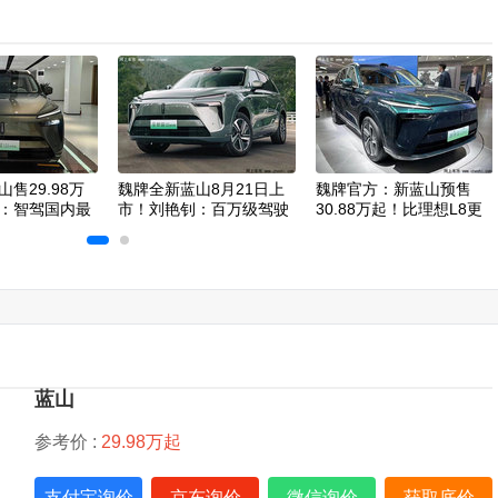
售29.98万
魏牌全新蓝山8月21日上
魏牌官方：新蓝山预售
：智驾国内最
市！刘艳钊：百万级驾驶
30.88万起！比理想L8更
质感
便宜
蓝山
参考价 :
29.98万起
支付宝询价
京东询价
微信询价
获取底价