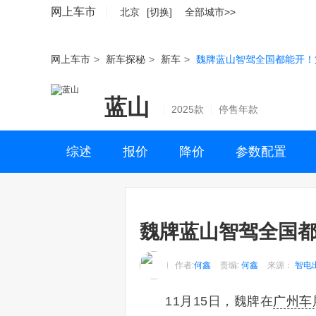
网上车市
北京
[切换]
全部城市>>
网上车市
>
新车探秘
>
新车
>
魏牌蓝山智驾全国都能开！
蓝山
2025款
停售年款
综述
报价
降价
参数配置
魏牌蓝山智驾全国都
作者:
何鑫
责编:
何鑫
来源：
智电
11月15日，魏牌在
广州车