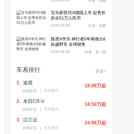
2026-08-06
作者：韩威
宝马新世代i3德国上市 起售价
折合51万人民币
2026-08-06
作者：徐辉
路虎X华为 神行者5年将推出6
款越野车 全球销售
2026-08-06
作者：莫一西
车系排行
更多>
1.
途观
18.98万起
车型图片
参数配置
2.
本田CR-V
18.59万起
车型图片
参数配置
3.
汉兰达
24.98万起
车型图片
参数配置