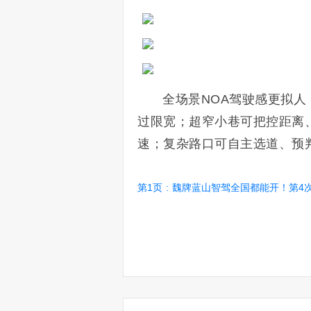
全场景NOA驾驶感更拟
过限宽；超窄小巷可把控距离
速；复杂路口可自主选道、预
第1页
:
魏牌蓝山智驾全国都能开！第4次大升级