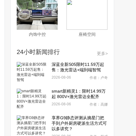
内饰中控
座椅空间
24小时新闻排行
更多>
深蓝全新S05限时11.59万起
售：激光雷达+端到端智驾
2026-08-06
作者：卢奇
smart新精灵1：限时14.99万
起 800V+激光雷达全配齐
2026-08-06
作者：高娜
享界G9静态评测从摘星门把
手到户外厨房硬派生活方式可
以多讲究？