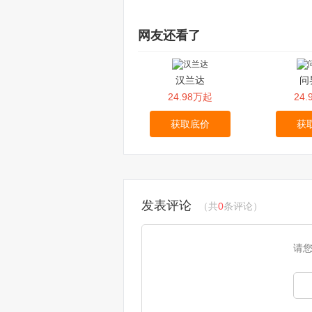
网友还看了
汉兰达
问
24.98万起
24
获取底价
获
发表评论
（共
0
条评论）
请