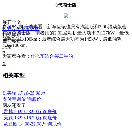
8代骑士版
展开全文
参考8代凯美瑞来看，新车应该也只有汽油版和2.0L混动版会
打开APP查看更多
有这个骑士版，前者用的2.0L发动机最大功率为127kW，最低
切换城市
油耗5.81L/100km；后者综合最大功率为145kW，最低油耗
当前城市
4.2L/100km。
北京
B
大家都在看：
什么车适合买二手的
X
相关车型
凯美瑞
17.18-25.98万
支付宝询价
询底价
网友还看了
君越
20.99-23.99万
询底价
天籁
13.99-16.79万
询底价
蒙迪欧
14.98-22.98万
询底价