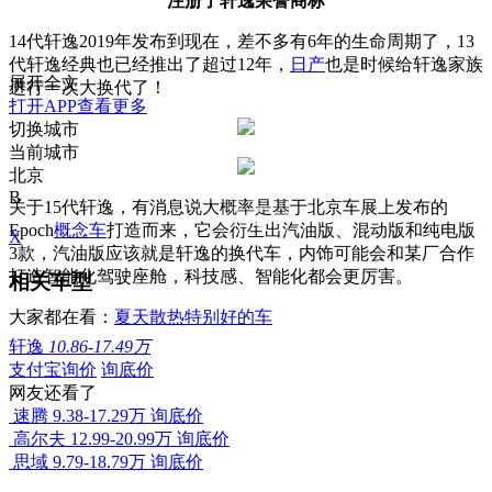
注册了轩逸荣誉商标
14代轩逸2019年发布到现在，差不多有6年的生命周期了，13
代轩逸经典也已经推出了超过12年，
日产
也是时候给轩逸家族
展开全文
进行一次大换代了！
打开APP查看更多
切换城市
当前城市
北京
B
关于15代轩逸，有消息说大概率是基于北京车展上发布的
Epoch
概念车
打造而来，它会衍生出汽油版、混动版和纯电版
X
3款，汽油版应该就是轩逸的换代车，内饰可能会和某厂合作
打造智能化驾驶座舱，科技感、智能化都会更厉害。
相关车型
大家都在看：
夏天散热特别好的车
轩逸
10.86-17.49万
支付宝询价
询底价
网友还看了
速腾
9.38-17.29万
询底价
高尔夫
12.99-20.99万
询底价
思域
9.79-18.79万
询底价