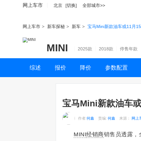
网上车市
北京
[切换]
全部城市>>
网上车市
>
新车探秘
>
新车
>
宝马Mini新款油车或11月
MINI
2025款
2018款
停售年款
综述
报价
降价
参数配置
宝马Mini新款油车
作者:
何鑫
责编:
何鑫
来源：
网上
MINI
经销商
销售员透露，