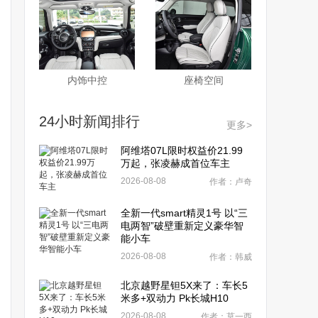
内饰中控
座椅空间
24小时新闻排行
更多>
阿维塔07L限时权益价21.99
万起，张凌赫成首位车主
2026-08-08
作者：卢奇
全新一代smart精灵1号 以“三
电两智”破壁重新定义豪华智
能小车
2026-08-08
作者：韩威
北京越野星钽5X来了：车长5
米多+双动力 Pk长城H10
2026-08-08
作者：莫一西