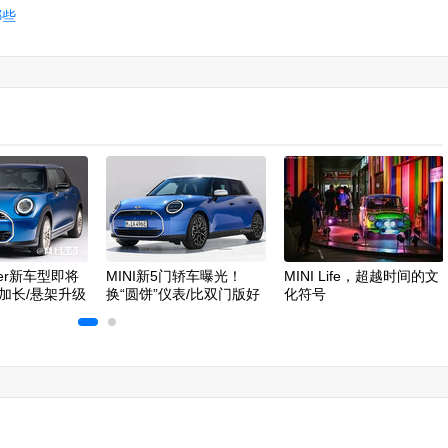
哪些
oper新车型即将
MINI新5门轿车曝光！
MINI Life，超越时间的文
加长/悬架升级
换“圆饼”仪表/比双门版好
化符号
看