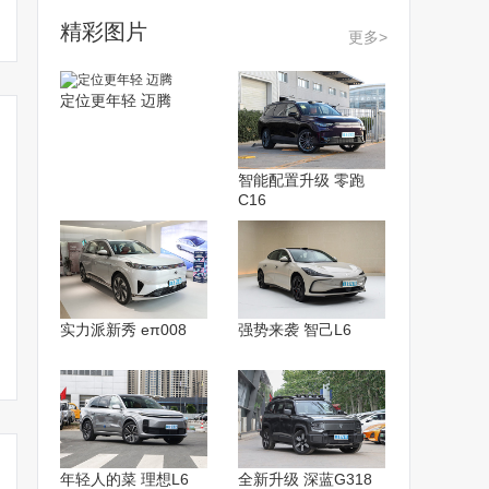
精彩图片
更多>
定位更年轻 迈腾
智能配置升级 零跑
C16
宝马MINI两款新车曝光！
MINI家族三款特别版车型
MINI全系“
3天后发布/车身尺寸加长
上市 市场指导价25.48万
售价涨5.5万 
实力派新秀 eπ008
强势来袭 智己L6
起
年轻人的菜 理想L6
全新升级 深蓝G318