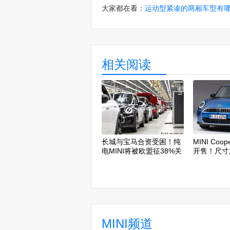
大家都在看：
运动型紧凑的两厢车型有
相关阅读
长城与宝马合资受困！纯
MINI Co
电MINI将被欧盟征38%关
开售！尺寸
税
MINI频道