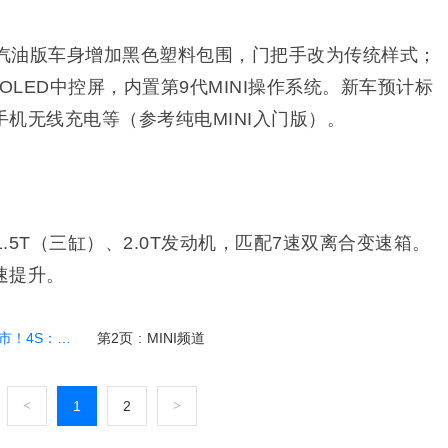
汽油版车身增加黑色塑料包围，门把手改为传统样式；
OLED中控屏，内置第9代MINI操作系统。
新车
预计
标
机无线充电等（参考纯电MINI入门版）。
1.5T（三缸）、2.0T发动机，匹配7速双离合变速箱。
速提升。
S：售价更便宜
第2页
:
MINI频道
<
1
2
>