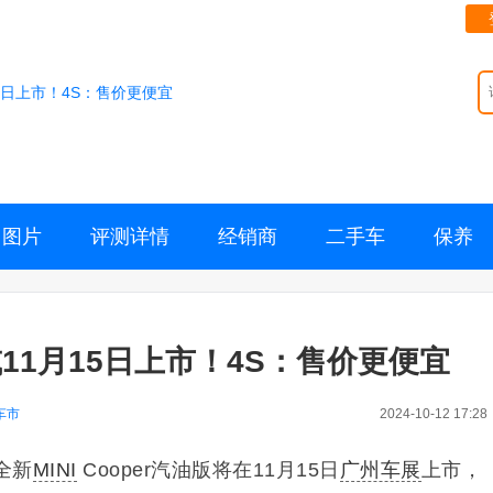
15日上市！4S：售价更便宜
图片
评测详情
经销商
二手车
保养
或11月15日上市！4S：售价更便宜
车市
2024-10-12 17:28
全新
MINI
Cooper汽油版将在11月15日
广州车展
上市，