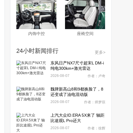
内饰中控
座椅空间
24小时新闻排行
更多>
东风日产NX7尺寸超宋L DM-i
纯电300km+激光雷达
2026-08-07
作者：卢奇
魏牌新高山8和9都换脸了，8
还变成了油电混动版
2026-08-07
作者：师梦琼
上汽大众ID.ERA 5X来了 轴距
比途观L Pro还大
2026-08-07
作者：徐辉