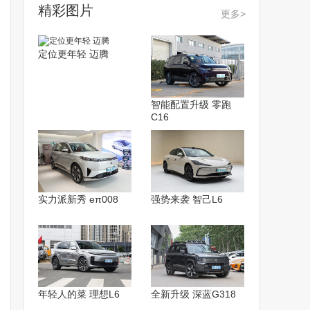
精彩图片
更多>
定位更年轻 迈腾
智能配置升级 零跑
C16
实力派新秀 eπ008
强势来袭 智己L6
年轻人的菜 理想L6
全新升级 深蓝G318