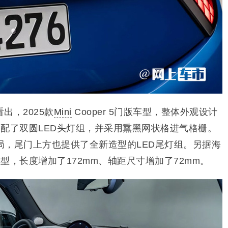
出，2025款
Mini
Cooper 5门版车型，整体外观设计
配了双圆LED头灯组，并采用熏黑网状格进气格栅。
局，尾门上方也提供了全新造型的LED尾灯组。另据海
型，长度增加了172mm、轴距尺寸增加了72mm。