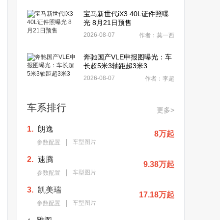
宝马新世代iX3 40L证件照曝
光 8月21日预售
2026-08-07
作者：莫一西
奔驰国产VLE申报图曝光：车
长超5米3轴距超3米3
2026-08-07
作者：李超
车系排行
更多>
1.
朗逸
8万起
车型图片
参数配置
2.
速腾
9.38万起
车型图片
参数配置
3.
凯美瑞
17.18万起
车型图片
参数配置