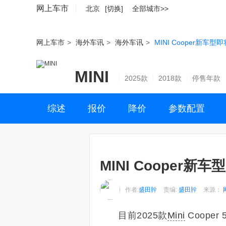
网上车市
北京
[切换]
全部城市>>
网上车市
>
海外车讯
>
海外车讯
>
MINI Cooper新
MINI
2025款
2018款
停售年款
综述
报价
降价
参数配置
MINI Cooper
作者:
盛田肸
责编:
盛田肸
来源：
目前2025款
Mini
Coop