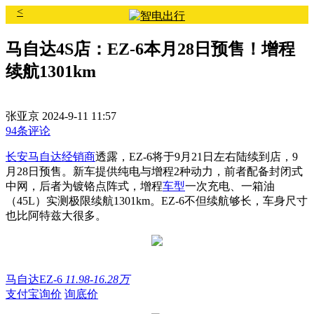
<
马自达4S店：EZ-6本月28日预售！增程
续航1301km
张亚京
2024-9-11 11:57
94条评论
长安马自达
经销商
透露，EZ-6将于9月21日左右陆续到店，9
月28日预售。新车提供纯电与增程2种动力，前者配备封闭式
中网，后者为镀铬点阵式，增程
车型
一次充电、一箱油
（45L）实测极限续航1301km。EZ-6不但续航够长，车身尺寸
也比阿特兹大很多。
马自达EZ-6
11.98-16.28万
支付宝询价
询底价