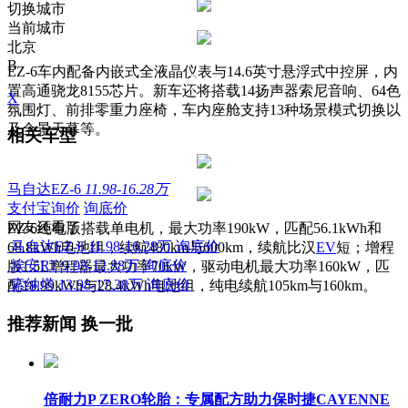
切换城市
当前城市
北京
B
EZ-6车内配备内嵌式全液晶仪表与14.6英寸悬浮式中控屏，内
置高通骁龙8155芯片。新车还将搭载14扬声器索尼音响、64色
X
氛围灯、前排零重力座椅，车内座舱支持13种场景模式切换以
及全景天幕等。
相关车型
马自达EZ-6
11.98-16.28万
支付宝询价
询底价
网友还看了
EZ-6纯电版搭载单电机，最大功率190kW，匹配56.1kWh和
马自达EZ-6
11.98-16.28万
询底价
68.8kWh电池组，续航480km与600km，续航比汉
EV
短；增程
埃安RT
9.98-12.88万
询底价
版1.5L增程器最大功率70kW，驱动电机最大功率160kW，匹
索纳塔
13.98-17.38万
询底价
配18.99kWh与28.4kWh电池组，纯电续航105km与160km。
推荐新闻
换一批
倍耐力P ZERO轮胎：专属配方助力保时捷CAYENNE