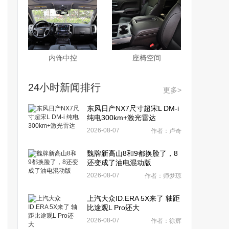
内饰中控
座椅空间
24小时新闻排行
更多>
东风日产NX7尺寸超宋L DM-i
纯电300km+激光雷达
2026-08-07
作者：卢奇
魏牌新高山8和9都换脸了，8
还变成了油电混动版
2026-08-07
作者：师梦琼
上汽大众ID.ERA 5X来了 轴距
比途观L Pro还大
2026-08-07
作者：徐辉