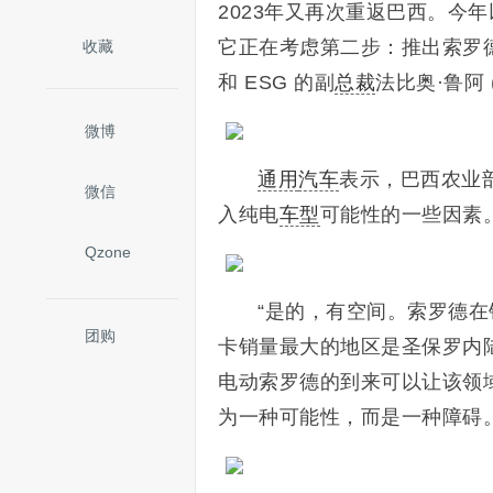
2023年又再次重返巴西。今
它正在考虑第二步：推出索罗
收藏
和 ESG 的副
总裁
法比奥·鲁阿 
微博
通用
汽车
表示，巴西农业
微信
入纯电
车型
可能性的一些因素
Qzone
“是的，有空间。索罗德
团购
卡销量最大的地区是圣保罗内
电动索罗德的到来可以让该领
为一种可能性，而是一种障碍。”