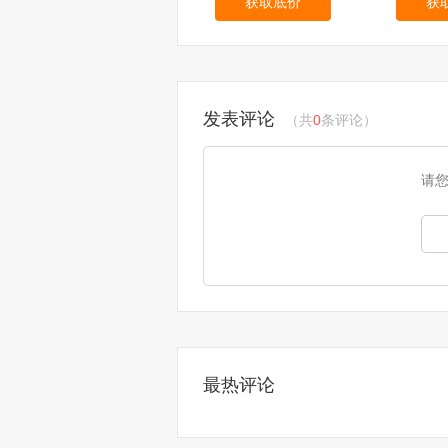
获取底价
获
发表评论
（共
0
条评论）
请
最热评论