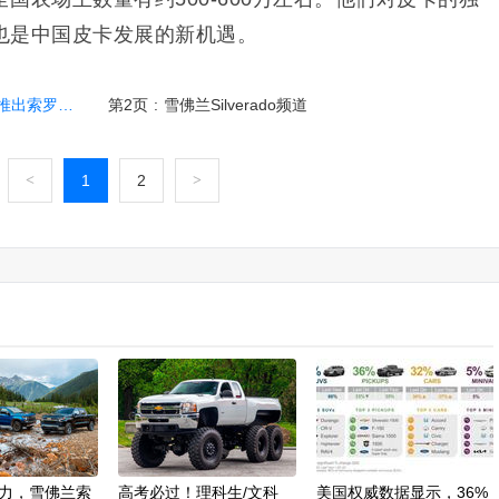
也是中国皮卡发展的新机遇。
德EV皮卡
第2页
:
雪佛兰Silverado频道
<
1
2
>
力，雪佛兰索
高考必过！理科生/文科
美国权威数据显示，36%