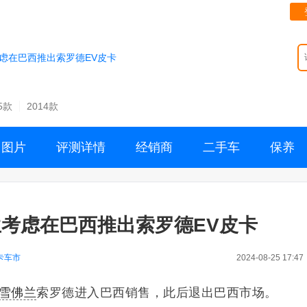
虑在巴西推出索罗德EV皮卡
5款
2014款
图片
评测详情
经销商
二手车
保养
考虑在巴西推出索罗德EV皮卡
卡车市
2024-08-25 17:47
雪佛兰
索罗德进入巴西销售，此后退出巴西市场。