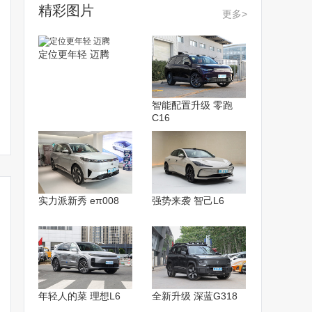
精彩图片
更多>
定位更年轻 迈腾
智能配置升级 零跑
C16
实力派新秀 eπ008
强势来袭 智己L6
年轻人的菜 理想L6
全新升级 深蓝G318
再探SEMA秀，聚焦皮卡
新款雪佛兰索罗德HD发
订单已超15