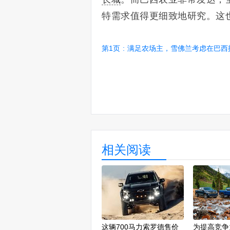
特需求值得更细致地研究。这
第1页
:
满足农场主，雪佛兰考虑在巴西推出索罗
相关阅读
这辆700马力索罗德售价
为提高竞争