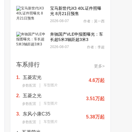
宝马新世代iX3 40L证件照曝
光 8月21日预售
2026-08-07
作者：莫一西
奔驰国产VLE申报图曝光：车
长超5米3轴距超3米3
2026-08-07
作者：李超
车系排行
更多>
1.
五菱宏光
4.6万起
车型图片
参数配置
2.
五菱之光
3.51万起
车型图片
参数配置
3.
东风小康C35
5.38万起
车型图片
参数配置