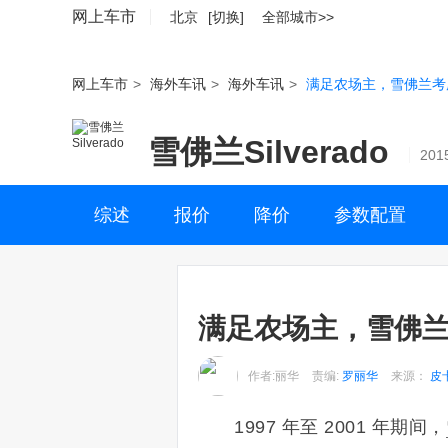
网上车市
北京
[切换]
全部城市>>
网上车市
>
海外车讯
>
海外车讯
>
满足农场主，雪佛兰考
雪佛兰Silverado
201
综述
报价
降价
参数配置
满足农场主，雪佛兰
作者:丽华
责编:
罗丽华
来源：
皮
1997 年至 2001 年期间，