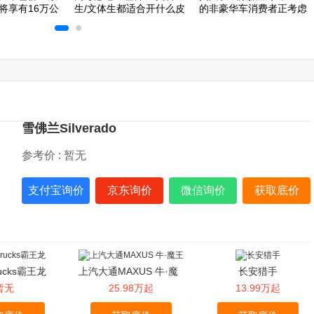
将享有16万公
生/文体生都适合开什么皮
的非豪华车消费者正考虑
卡？
购买皮卡
雪佛兰Silverado
参考价 :
暂无
支付宝询价
京东询价
微信询价
获取底价
rucks霸王龙
上汽大通MAXUS 牛·魔
长安猎手
王
暂无
25.98万起
13.99万起