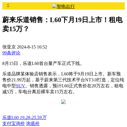
<
蔚来乐道销售：L60下月19日上市！租电
卖15万？
张亚京
2024-8-15 16:52
99条评论
8月15日，乐道L60首台量产车正式下线。
乐道品牌某体验店销售表示，L60将于9月19日上市。新车预
售价21.99万起，基于蔚来第三代技术平台NT3.0打造，定位纯
电中型
SUV
。销售透露，预计L60正式售价在20万左右，租电
减5万，车电分离后裸车卖15万左右。
乐道L60
19.28-25.59万
支付宝询价
询底价