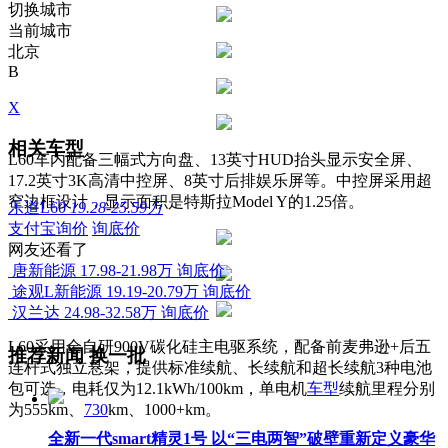
切换城市
当前城市
北京
B
X
相关车型
L60车内配备三幅式方向盘、13英寸HUD抬头显示安全屏、
17.2英寸3K高清中控屏、8英寸后排娱乐屏等。中控屏采用超
窄边框设计，显示面积是特斯拉Model Y的1.25倍。
乐道L60
19.28-25.59万
支付宝询价
询底价
网友还看了
唐新能源
17.98-21.98万
询底价
途观L新能源
19.19-20.79万
询底价
汉兰达
24.98-32.58万
询底价
L60采用全自研900V碳化硅主电驱系统，配备前麦弗逊+后五
推荐新闻
换一批
连杆式独立悬架，提供标准续航、长续航和超长续航3种电池
包可选，电耗仅为12.1kWh/100km，单电机
车型
续航里程分别
为555km、
730
km、1000+km。
全新一代smart精灵1号 以“三电两智”破壁重新定义豪华