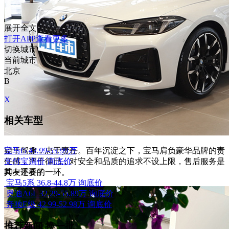
展开全文
打开APP查看更多
切换城市
当前城市
北京
B
X
相关车型
始于驾趣，忠于责任。百年沉淀之下，宝马肩负豪华品牌的责
宝马i5
43.99-53.99万
任感，严于律已，对安全和品质的追求不设上限，售后服务是
支付宝询价
询底价
其中重要的一环。
网友还看了
宝马5系
36.8-44.8万
询底价
奥迪A6L
32.29-55.89万
询底价
奔驰E级
42.99-52.98万
询底价
推荐新闻
换一批