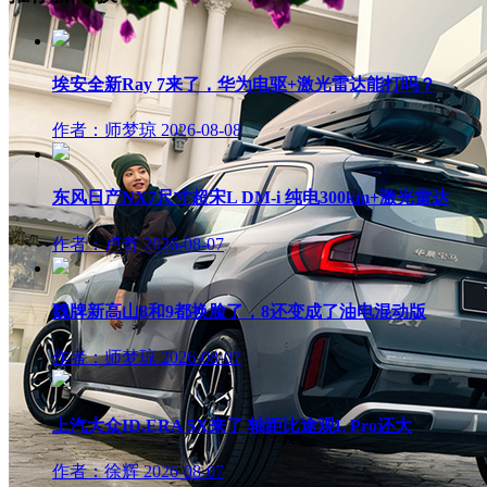
埃安全新Ray 7来了，华为电驱+激光雷达能打吗？
作者：师梦琼
2026-08-08
东风日产NX7尺寸超宋L DM-i 纯电300km+激光雷达
作者：卢奇
2026-08-07
魏牌新高山8和9都换脸了，8还变成了油电混动版
作者：师梦琼
2026-08-07
上汽大众ID.ERA 5X来了 轴距比途观L Pro还大
作者：徐辉
2026-08-07