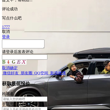
评论成功
写点什么吧
1777
取消
登录
请
登录
后发表评论
取消
确定
微信好友
朋友圈
QQ空间
新浪微博
获取最低报价
姓
名
名
手机号