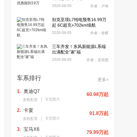
2026-08-05
作者：卢奇
别克至境L7纯电预售16.99万
起 6C超充+702km续航
2026-08-05
作者：徐辉
三车齐发！东风新能源L系端
出满配全“家”福
2026-08-05
作者：孟宪慈
车系排行
更多>
1.
奥迪Q7
60.98万起
车型图片
参数配置
2.
卡宴
91.8万起
车型图片
参数配置
3.
宝马X6
79.99万起