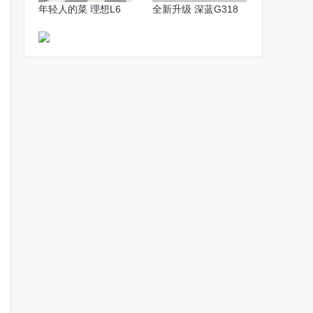
年轻人的菜 理想L6
全新升级 深蓝G318