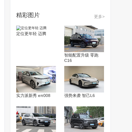
精彩图片
更多>
定位更年轻 迈腾
智能配置升级 零跑
C16
实力派新秀 eπ008
强势来袭 智己L6