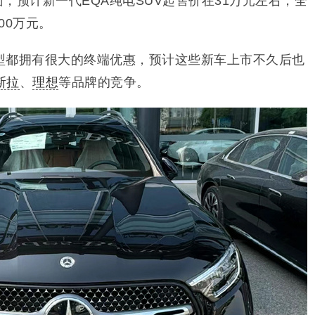
，预计新一代EQA纯电SUV起售价在31万元左右，全
00万元。
型都拥有很大的终端优惠，预计这些新车上市不久后也
斯拉
、
理想
等品牌的竞争。