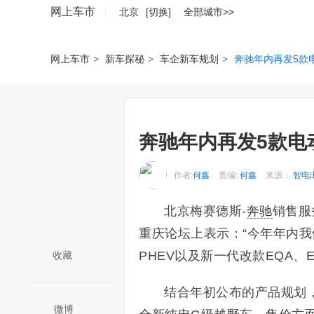
网上车市
北京
[切换]
全部城市>>
网上车市
>
新车探秘
>
车企新车规划
>
奔驰年内再发5款电
奔驰年内再发5款电动
作者:
何鑫
责编:
何鑫
来源：
智电
北京梅赛德斯-
奔驰
销售服
重庆论坛上表示：“今年年内我
PHEV以及新一代改款EQA、
收藏
结合年初公布的产品规划，奔
微博