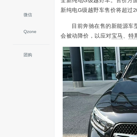
全新纯电G级越野车。售价方面
新纯电G级越野车售价将超过2
微信
目前奔驰在售的新能源车
Qzone
会被动降价，以应对
宝马
、
特
团购