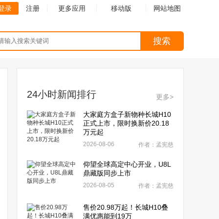
登录
注册
更多应用
移动版
网站地图
搜索
24小时新闻排行
更多>
大家庭方盒子新物种长城H10
正式上市，限时换新价20.18
万元起
2026-08-06
作者：孟宪慈
仰望全球高定中心开业，U8L
鼎藏版同步上市
2026-08-05
作者：孟宪慈
售价20.98万起！长城H10叠
满优惠能到19万