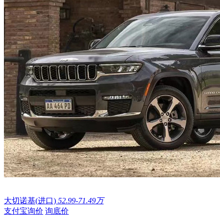
大切诺基(进口)
52.99-71.49万
支付宝询价
询底价