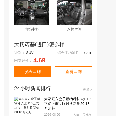
内饰中控
座椅空间
大切诺基(进口)怎么样
级别：
SUV
综合平均油耗：
6.31L
4.69
网友评分：
发表口碑
查看口碑
24小时新闻排行
更多>
大家庭方盒子新物种长城H10
正式上市，限时换新价20.18
万元起
2026-08-06
作者：孟宪慈