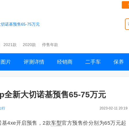
大切诺基预售65-75万元
2021款
2020款
停售年款
图片
评测详情
经销商
二手车
保养
ep全新大切诺基预售65-75万元
出行
2023-02-11 20:19
诺基4xe开启预售，2款
车型
官方预售价分别为65万元起