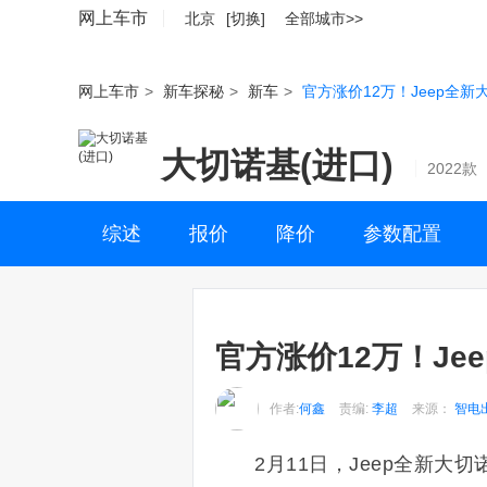
网上车市
北京
[切换]
全部城市>>
网上车市
>
新车探秘
>
新车
>
官方涨价12万！Jeep全新
大切诺基(进口)
2022款
综述
报价
降价
参数配置
官方涨价12万！Je
作者:
何鑫
责编:
李超
来源：
智电
2月11日，Jeep全新大切