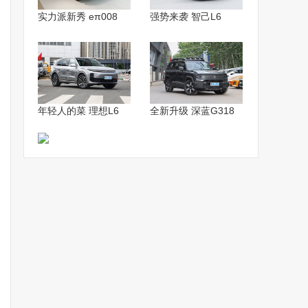
实力派新秀 eπ008
强势来袭 智己L6
年轻人的菜 理想L6
全新升级 深蓝G318