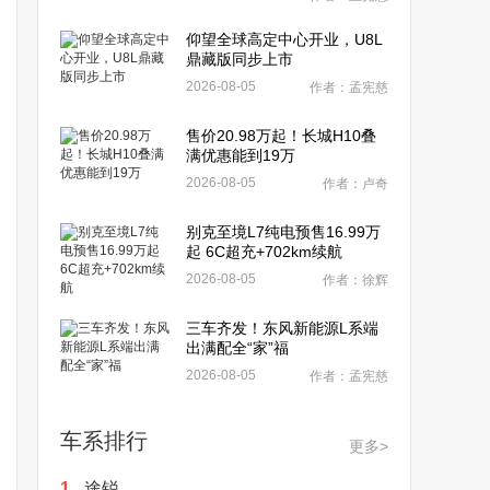
仰望全球高定中心开业，U8L
鼎藏版同步上市
2026-08-05
作者：孟宪慈
售价20.98万起！长城H10叠
满优惠能到19万
2026-08-05
作者：卢奇
别克至境L7纯电预售16.99万
起 6C超充+702km续航
2026-08-05
作者：徐辉
三车齐发！东风新能源L系端
出满配全“家”福
2026-08-05
作者：孟宪慈
车系排行
更多>
1.
途锐