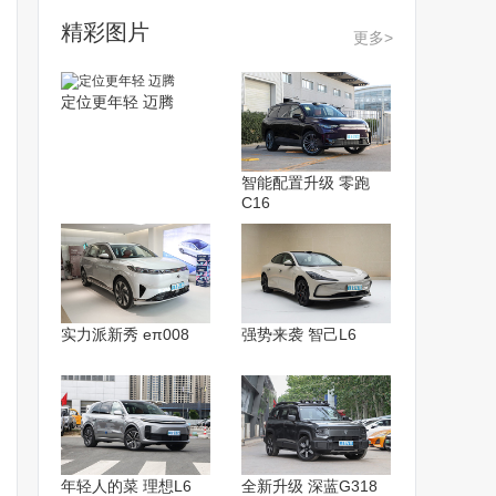
精彩图片
更多>
定位更年轻 迈腾
智能配置升级 零跑
C16
实力派新秀 eπ008
强势来袭 智己L6
年轻人的菜 理想L6
全新升级 深蓝G318