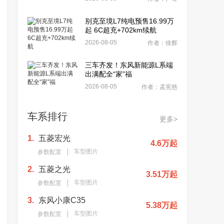
别克至境L7纯电预售16.99万
起 6C超充+702km续航
2026-08-05
作者：徐辉
三车齐发！东风新能源L系端
出满配全“家”福
2026-08-05
作者：孟宪慈
车系排行
更多>
1.
五菱宏光
4.6万起
车型图片
参数配置
2.
五菱之光
3.51万起
车型图片
参数配置
3.
东风小康C35
5.38万起
车型图片
参数配置