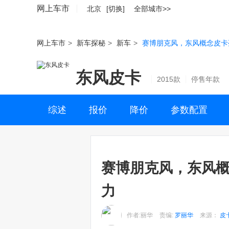
网上车市
北京
[切换]
全部城市>>
网上车市
>
新车探秘
>
新车
>
赛博朋克风，东风概念皮卡
东风皮卡
2015款
停售年款
综述
报价
降价
参数配置
赛博朋克风，东风概
力
作者:丽华
责编:
罗丽华
来源：
皮