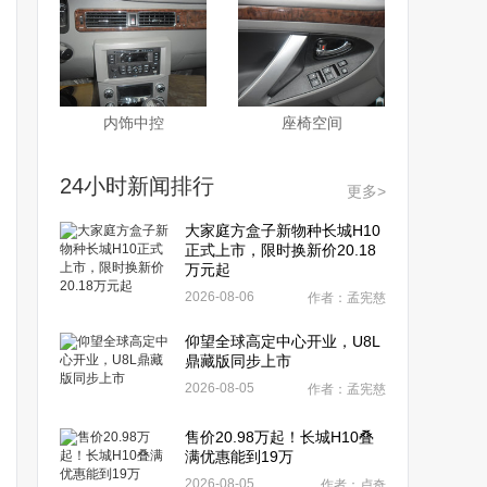
内饰中控
座椅空间
24小时新闻排行
更多>
大家庭方盒子新物种长城H10
正式上市，限时换新价20.18
万元起
2026-08-06
作者：孟宪慈
仰望全球高定中心开业，U8L
鼎藏版同步上市
2026-08-05
作者：孟宪慈
售价20.98万起！长城H10叠
满优惠能到19万
2026-08-05
作者：卢奇