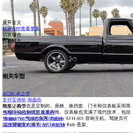
展开全文
打开APP查看更多
切换城市
当前城市
北京
B
X
相关车型
ACS6
未上市
支付宝询价
询底价
当然，内饰也是定制的。座椅、换挡套、门卡和仪表板采用黑
网友还看了
色和棕褐色刺绣超皮革内饰。仪表板也充满了现代技术，包括
卡宴
91.8-250.8万
询底价
Vintage Air 气候控制和 Pioneer AVH-601 音响主机。驾驶员可
奥迪Q7
60.98-80.48万
询底价
以在驾驶室内调节 Air Tech Air Ride 悬架。
雷克萨斯RX
38-61.9万
询底价