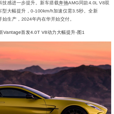
科技感进一步提升。新车搭载
奔驰
AMG同款4.0L V8双
大幅提升，0-100km/h加速仅需3.5秒。
全新
度开始生产，2024年内在华
开始
交付。