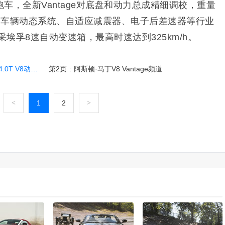
车，全新Vantage对底盘和动力总成精细调校，重量
主动车辆动态系统、自适应减震器、电子后差速器等行业
+采埃孚8速自动变速箱，最高时速达到325km/h。
V8动力大幅提升
第2页
:
阿斯顿·马丁V8 Vantage频道
<
1
2
>