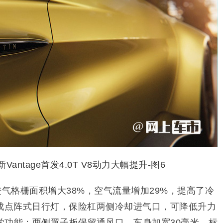
状进气格栅面积增大38%，空气流量增加29%，提高了冷
集成点阵式日行灯，保险杠两侧冷却进气口，可降低升力
学功能；两侧翼子板保留通风口，
车身加宽30毫米，标