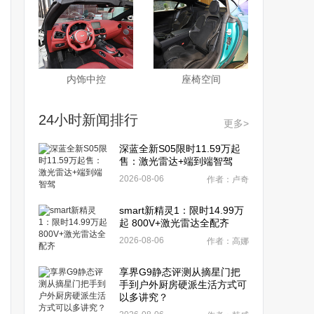
内饰中控
座椅空间
24小时新闻排行
更多>
深蓝全新S05限时11.59万起
售：激光雷达+端到端智驾
2026-08-06
作者：卢奇
smart新精灵1：限时14.99万
起 800V+激光雷达全配齐
2026-08-06
作者：高娜
享界G9静态评测从摘星门把
手到户外厨房硬派生活方式可
以多讲究？