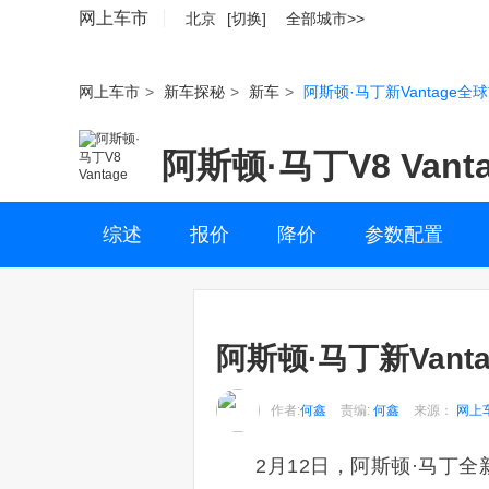
网上车市
北京
[切换]
全部城市>>
网上车市
>
新车探秘
>
新车
>
阿斯顿·马丁新Vantage全
阿斯顿·马丁V8 Vant
综述
报价
降价
参数配置
阿斯顿·马丁新Vant
作者:
何鑫
责编:
何鑫
来源：
网上
2月12日，阿斯顿·马丁全