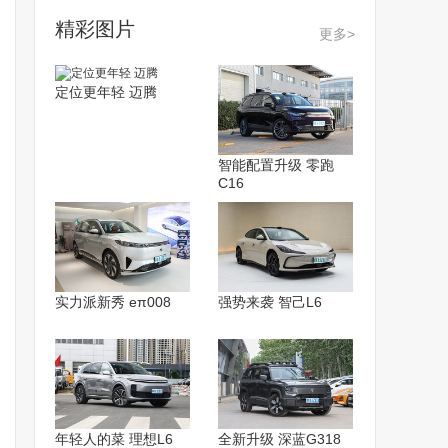
精彩图片
更多>
定位更年轻 迈腾
智能配置升级 零跑
C16
实力派新秀 eπ008
强势来袭 智己L6
年轻人的菜 理想L6
全新升级 深蓝G318