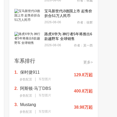
2026-08-06
作者：韩威
宝马新世代i3德国上市 起售价
折合51万人民币
2026-08-06
作者：徐辉
路虎X华为 神行者5年将推出6
款越野车 全球销售
2026-08-06
作者：莫一西
车系排行
更多>
1.
保时捷911
129.8万起
车型图片
参数配置
2.
阿斯顿·马丁DBS
400.8万起
车型图片
参数配置
3.
Mustang
38.98万起
车型图片
参数配置