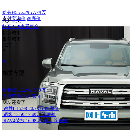
哈弗H5
12.28-17.78万
支付宝询价
询底价
展开全文
打开APP查看更多
切换城市
当前城市
北京
B
X
相关车型
哈弗H5
12.28-17.78万
支付宝询价
询底价
网友还看了
途胜L
15.98-20.78万
询底价
逍客
12.59-17.49万
询底价
RAV4荣放
16.98-22.88万
询底价