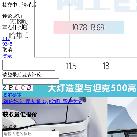
提交中，请稍后...
评论成功
写点什么吧
147
9345
取消
登录
请
登录
后发表评论
取消
确定
微信好友
朋友圈
QQ空间
新浪微博
获取最低报价
姓
名
名