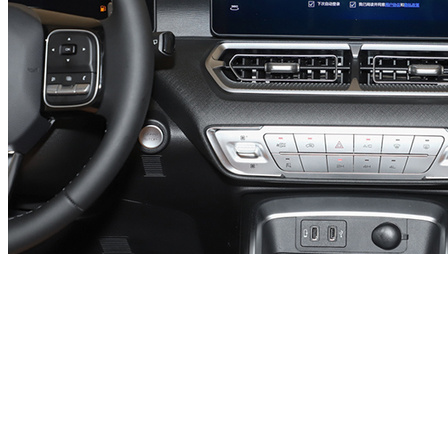
新哈弗H5配有悬浮式全液晶仪表、12.3英寸中控屏，搭载360°
全景影像。出风口下方保留实体按键，配有坦克300同款方向