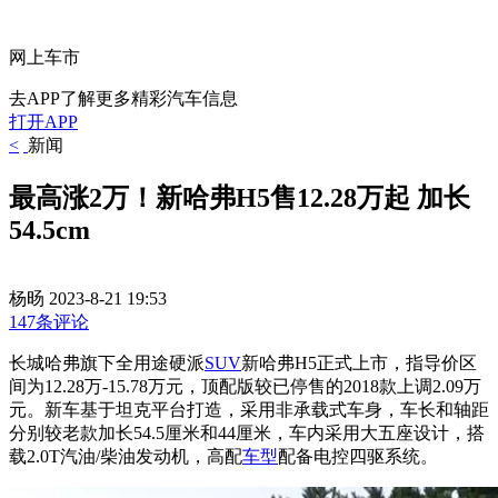
网上车市
去APP了解更多精彩汽车信息
打开APP
<
新闻
最高涨2万！新哈弗H5售12.28万起 加长
54.5cm
杨旸
2023-8-21 19:53
147条评论
长城哈弗旗下全用途硬派
SUV
新哈弗H5正式上市，指导价区
间为12.28万-15.78万元，顶配版较已停售的2018款上调2.09万
元。新车基于坦克平台打造，采用非承载式车身，车长和轴距
分别较老款加长54.5厘米和44厘米，车内采用大五座设计，搭
载2.0T汽油/柴油发动机，高配
车型
配备电控四驱系统。