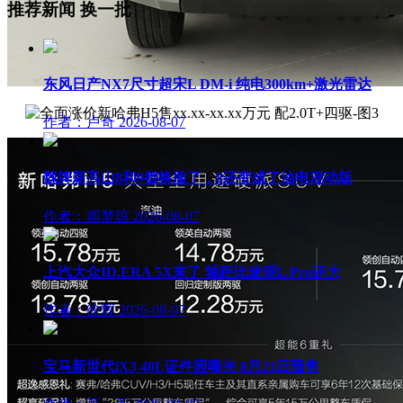
推荐新闻
换一批
东风日产NX7尺寸超宋L DM-i 纯电300km+激光雷达
作者：卢奇
2026-08-07
魏牌新高山8和9都换脸了，8还变成了油电混动版
作者：师梦琼
2026-08-07
上汽大众ID.ERA 5X来了 轴距比途观L Pro还大
作者：徐辉
2026-08-07
宝马新世代iX3 40L证件照曝光 8月21日预售