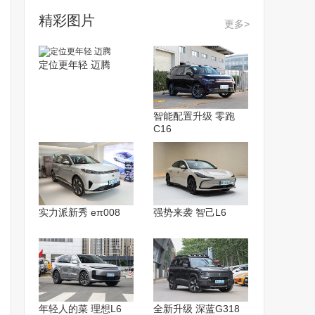
精彩图片
更多>
定位更年轻 迈腾
智能配置升级 零跑
C16
实力派新秀 eπ008
强势来袭 智己L6
年轻人的菜 理想L6
全新升级 深蓝G318