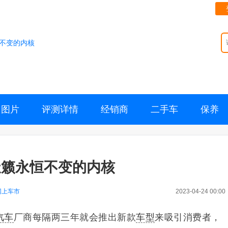
不变的内核
图片
评测详情
经销商
二手车
保养
天籁永恒不变的内核
网上车市
2023-04-24 00:00
汽车
厂商每隔两三年就会推出新款
车型
来吸引消费者，