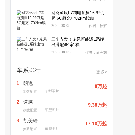
别克至境L7纯电预售16.99万
起 6C超充+702km续航
2026-08-05
作者：徐辉
三车齐发！东风新能源L系端
出满配全“家”福
2026-08-05
作者：孟宪慈
车系排行
更多>
1.
朗逸
8万起
车型图片
参数配置
2.
速腾
9.38万起
车型图片
参数配置
3.
凯美瑞
17.18万起
车型图片
参数配置