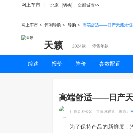
网上车市
北京
[切换]
全部城市>>
网上车市
>
评测导购
>
导购
>
高端舒适——日产天籁永恒
天籁
2024款
停售年款
综述
报价
降价
参数配置
高端舒适——日产
作者:林俊延
责编:林俊延
来源：
为了保持产品的新鲜度，