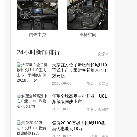
内饰中控
座椅空间
24小时新闻排行
更多>
大家庭方盒子新物种长城H10
正式上市，限时换新价20.18
万元起
2026-08-06
作者：孟宪慈
仰望全球高定中心开业，U8L
鼎藏版同步上市
2026-08-05
作者：孟宪慈
售价20.98万起！长城H10叠
满优惠能到19万
2026-08-05
作者：卢奇