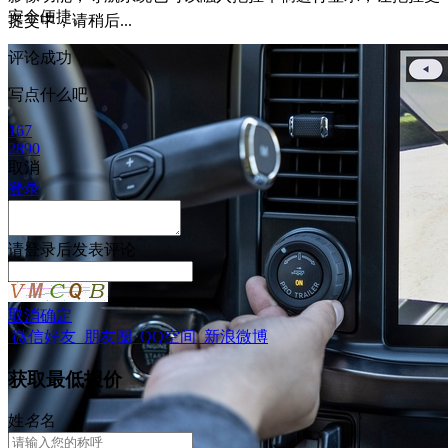
安全便捷。
提交中，请稍后...
评论成功
写点什么吧
167
2890
取消
登录
请
登录
后发表评论
取消
确定
微信好友
朋友圈
QQ空间
新浪微博
获取最低报价
姓
名
名