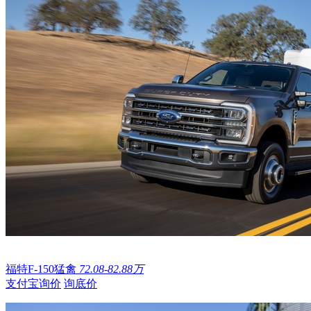
福特F-150猛禽
72.08-82.88万
支付宝询价
询底价