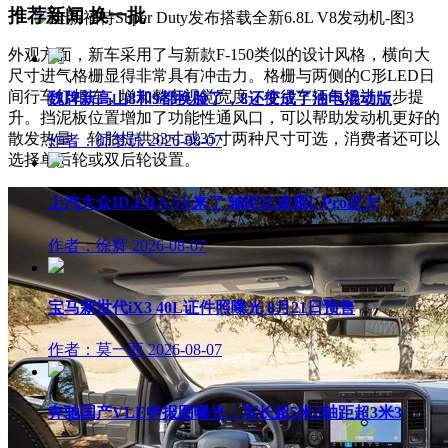
推荐新闻
换一批
外观方面，新车采用了与新款F-150类似的设计风格，横向大
尺寸进气格栅显得非常具有冲击力。格栅与两侧的C形
LED日
间行车灯
相连，增加整车视觉宽度，使得车辆气场进一步提
魏牌新高山8和9都换脸了，8还变成了油电混动版
升。挡泥板位置增加了功能性通风口，可以帮助发动机更好的
散发热量。轮胎提供33寸或35寸两种尺寸可选，
消费者还可以
作者：师梦琼
2026-08-07
选择单后轮或双后轮设置。
上汽大众ID.ERA 5X来了 轴距比途观L Pro还大
作者：徐辉
2026-08-07
宝马新世代iX3 40L证件照曝光 8月21日预售
作者：莫一西
2026-08-07
奔驰国产VLE申报图曝光：车长超5米3轴距超3米3