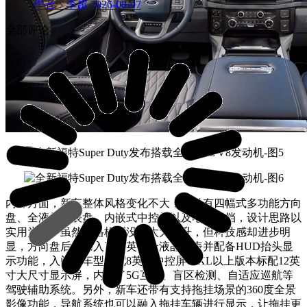
作者：李超
2026-08-07
全部评论
内饰方面，新车整体风格变化不大，
提供有四幅式多功能方向
盘、全液晶仪表盘、内嵌式中控屏以及电子怀挡，设计思路以
实用为主。虽然风格格调没有太大提升，但科技感却进步明
显，方向盘后方加入了
12英寸
全液晶仪表并配备HUD抬头显
示功能，入门级车型标配8英寸中控屏，XL以上版本标配12英
寸大尺寸显示屏，
内置了5G互联、盲区检测、自适应巡航等
驾驶辅助系统
。另外，新车还带有支持拖挂场景
的360度全景
影像功能，导航系统也可以融入拖挂车辆进行显示，让拖挂更