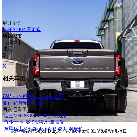
展开全文
打开APP查看更多
切换城市
当前城市
北京
B
X
相关车型
福特F-150猛禽
72.08-82.88万
支付宝询价
询底价
网友还看了
猛士M50
66.88-67.88万
询底价
角斗士
44.99-54.99万
询底价
东风猛士MS600
48.68-63.88万
询底价