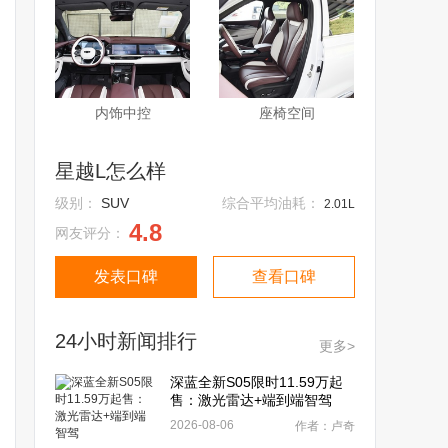
内饰中控
座椅空间
星越L怎么样
级别：
SUV
综合平均油耗：
2.01L
4.8
网友评分：
发表口碑
查看口碑
24小时新闻排行
更多>
深蓝全新S05限时11.59万起
售：激光雷达+端到端智驾
2026-08-06
作者：卢奇