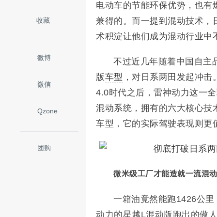
电动车的节能环保优势，也有
兼得的。而一提到混动技术，
收藏
术积淀让他们成为混动行业中
微博
不过近几年随着中国自主
版
车型
，对日系两田发起冲击。
微信
4.0时代之后，雷神动力这一
混动系统，拥有的六大核心技
Qzone
车型，它的实际驾驶表现则更
团购
微米级工厂才能造就一流混
一箱油竟然能跑1426公
动力的星越L混动版跑出的傲