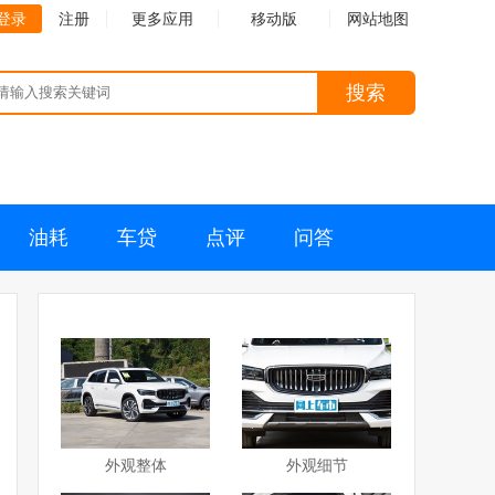
登录
注册
更多应用
移动版
网站地图
搜索
油耗
车贷
点评
问答
外观整体
外观细节