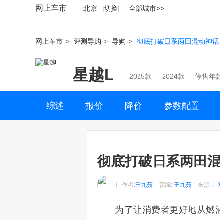
网上车市
北京
[切换]
全部城市>>
网上车市
>
评测导购
>
导购
>
彻底打破日系两田混动神话
星越L
2025款
2024款
停售年
综述
报价
降价
参数配置
彻底打破日系两田混
作者:
王九茹
责编:
王九茹
来源：
为了让消费者更好地从燃