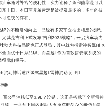
燃油车随时补给的便利性，实力诠释了鱼和熊掌是可以
日系丰田、本田两兄弟肯定是被提及最多的，多年的技
不可忽视的存在。
品牌的不断引领向上，已经有多家车企推出相应的混动
尤其是吉利正式发布“吉利2025战略”，开启
汽车
动力
全球动力科技品牌也正式登场，其中就包括雷神智擎Hi·X
术全面优于日系品牌。而星越L作为首款搭载该系统的
值得我们探寻。
动神器
里，百公里油耗低至3.9L？没错，这正是搭载了全新雷神
人成绩，一举创下国内混动大五座旗舰
SUV
的最低油耗