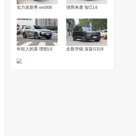
实力派新秀 eπ008
强势来袭 智己L6
年轻人的菜 理想L6
全新升级 深蓝G318