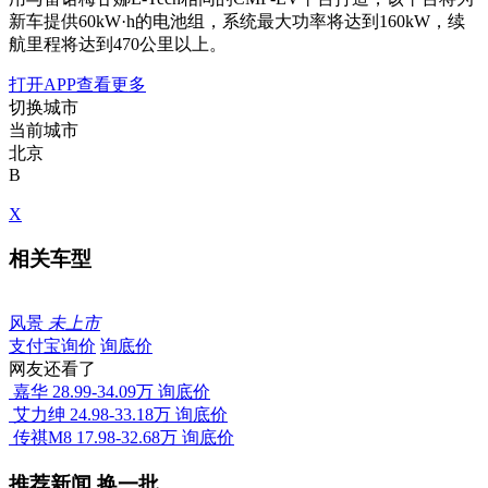
新车提供60kW·h的电池组，系统最大功率将达到160kW，续
航里程将达到470公里以上。
打开APP查看更多
切换城市
当前城市
北京
B
X
相关车型
风景
未上市
支付宝询价
询底价
网友还看了
嘉华
28.99-34.09万
询底价
艾力绅
24.98-33.18万
询底价
传祺M8
17.98-32.68万
询底价
推荐新闻
换一批