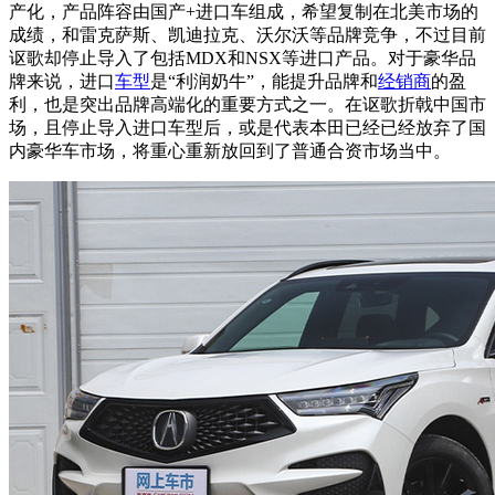
产化，产品阵容由国产+进口车组成，希望复制在北美市场的
成绩，和雷克萨斯、凯迪拉克、沃尔沃等品牌竞争，不过目前
讴歌却停止导入了包括MDX和NSX等进口产品。对于豪华品
牌来说，进口
车型
是
“利润奶牛”，能提升品牌和
经销商
的盈
利，也是突出品牌高端化的重要方式之一。在讴歌折戟中国市
场，且
停止导入进口车型后，或是代表本田已经
已经放弃了国
内豪华车市场，将重心重新放回到了普通合资市场当中。