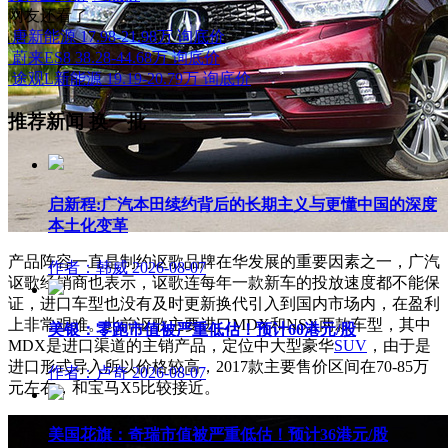
网友还看了
唐新能源
17.98-21.98万
询底价
蔚来ES8
38.28-44.68万
询底价
途观L新能源
19.19-20.79万
询底价
推荐新闻
换一批
启新程:广汽本田续约背后的长期主义与更懂中国的深度
本土化变革
产品阵容一直是制约讴歌品牌在华发展的重要因素之一，广汽
作者：韩威
2026-08-07
讴歌经销商也表示，讴歌连每年一款新车的投放速度都不能保
证，进口车型也没有及时更新换代引入到国内市场内，在盈利
上非常艰难。此前讴歌主要进口MDX和NSX两款车型，其中
美银：零跑市值被严重低估！预计60港元/股
MDX是进口渠道的主销产品，定位中大型豪华
SUV
，由于是
进口形式导入所以价格较高，2017款主要售价区间在70-85万
作者：卢奇
2026-08-07
元左右，
和宝马X5比较接近。
美国花旗：奇瑞市值被严重低估！预计36港元/股