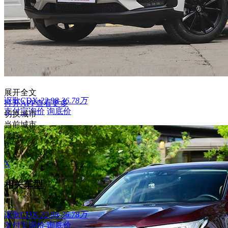
展开全文
讴歌CDX
22.98-36.78万
打开APP查看更多
支付宝询价
询底价
切换城市
当前城市
北京
B
X
相关车型
讴歌CDX
22.98-36.78万
支付宝询价
询底价