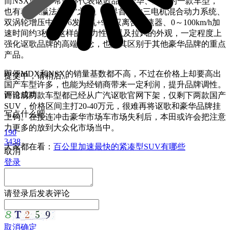
而NSX则是非常能够代表讴歌品牌豪华、运动的一款车型，
也有着“东瀛法拉利”之称。世界首创的三电机混合动力系统、
双涡轮增压中置V6发动机+9速双离合变速器、0～100km/h加
速时间约3秒，这样的动力性能以及拉风的外观，
一定程度上
强化讴歌品牌的高端概念，也是其区别于其他豪华品牌的重点
产品。
即便MDX和NSX的销量基数都不高，
不过在价格上却要高出
提交中，请稍后...
国产车型许多，也能为经销商带来一定利润，提升品牌调性。
评论成功
而目前两款车型都已经从广汽讴歌官网下架，仅剩下两款国产
SUV，价格区间主打20-40万元，
很难再将讴歌和豪华品牌挂
写点什么吧
上钩。
在接连冲击豪华市场车市场失利后，本田或许会把注意
力更多的放到大众化市场当中。
190
3438
大家都在看：
百公里加速最快的紧凑型SUV有哪些
取消
登录
请
登录
后发表评论
取消
确定