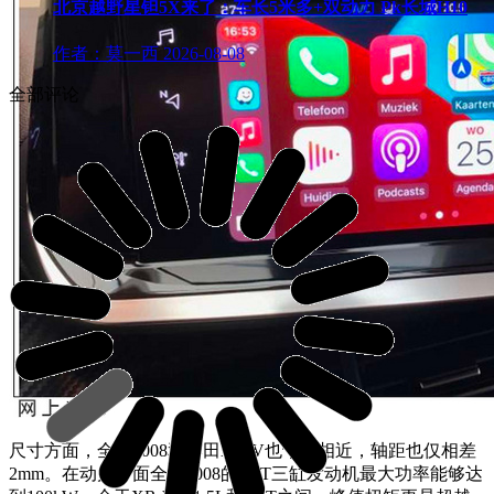
北京越野星钽5X来了：车长5米多+双动力 Pk长城H10
作者：莫一西
2026-08-08
全部评论
尺寸方面，全新2008和本田XR-V也十分相近，轴距也仅相差
2mm。在动力方面全新2008的1.2T三缸发动机最大功率能够达