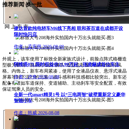
推荐新闻
换一批
捷达首款纯电轿车M6线下亮相 联和茶百道在成都开设
限时快闪店
作者：孟宪慈
2026-08-09
外观上，该车使用了标致全新家族式设计，前脸点阵式格栅造
阿维塔07L限时权益价21.99万起，张凌赫成首位车主
型极为吸睛，前后灯组的“狮爪”造型也彰显了品牌的独特风
格。内饰上，新车布局紧凑，使用了全液晶仪表、悬浮式液晶
作者：卢奇
2026-08-08
屏幕等时下流行的元素，战斗感和科技感都比较突出。新车还
配备有诸如车道保持、变道辅助、主动刹车等安全配置，有效
保证驾乘人员的安全。
全新一代smart精灵1号 以“三电两智”破壁重新定义豪华
智能小车
作者：韩威
2026-08-08