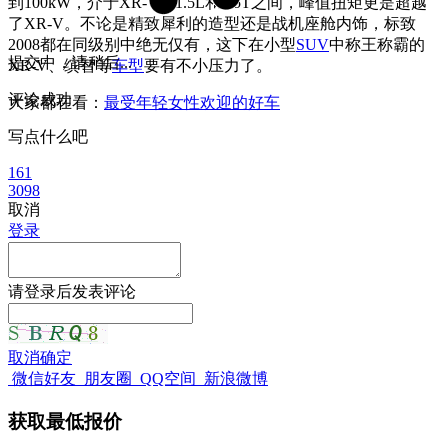
到100kW，介于XR-V的1.5L和1.5T之间，峰值扭矩更是超越
了XR-V。不论是精致犀利的造型还是战机座舱内饰，标致
2008都在同级别中绝无仅有，这下在小型
SUV
中称王称霸的
提交中，请稍后...
XR-V、缤智等
车型
要有不小压力了。
评论成功
大家都在看：
最受年轻女性欢迎的好车
写点什么吧
161
3098
取消
登录
请
登录
后发表评论
取消
确定
微信好友
朋友圈
QQ空间
新浪微博
获取最低报价