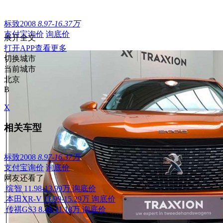
标致2008
8.97-16.37万
支付宝询价
询底价
展开全文
打开APP查看更多
切换城市
当前城市
北京
B
X
相关车型
标致2008
8.97-16.37万
支付宝询价
询底价
网友还看了
缤智
11.98-13.99万
询底价
本田XR-V
11.99-15.29万
询底价
传祺GS3
8.48-11.18万
询底价