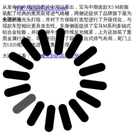
从发布的外观渲染图片中可以看出，宝马中期改款X5 M前脸
作者：朱玉川
2026-08-06
装配了经典的熏黑双肾进气格栅，两侧还提供了品牌旗下最为
全部评论
先进的激光头灯组，并对下方保险杠造型进行了升级优化，与
现款车型相比更具攻击性。车身侧面提供了宝马M系列多辐式
铝合金轮毂，并提供犀牛角碳纤维反光镜罩，上方还加装了熏
黑金属行李架。车尾依旧选用了双边双出式排气布局，尾门上
方LED尾灯组也进行了熏黑处理。
大家都在看：
平时难见到的高端豪华车