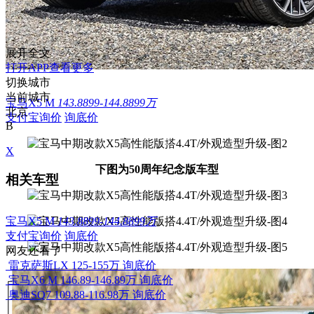
展开全文
打开APP查看更多
切换城市
当前城市
宝马X5 M
143.8899-144.8899万
北京
支付宝询价
询底价
B
X
下图为50周年纪念版车型
相关车型
宝马X5 M
143.8899-144.8899万
支付宝询价
询底价
网友还看了
雷克萨斯LX
125-155万
询底价
宝马X6 M
146.89-146.89万
询底价
奥迪SQ7
109.88-116.98万
询底价