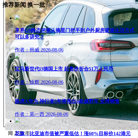
推荐新闻
换一批
享界G9静态评测从摘星门把手到户外厨房硬派生活方式
可以多讲究？
作者：韩威
2026-08-06
宝马新世代i3德国上市 起售价折合51万人民币
作者：徐辉
2026-08-06
路虎X华为 神行者5年将推出6款越野车 全球销售
作者：莫一西
2026-08-06
花旗：比亚迪市值被严重低估！涨60%目标价142港元