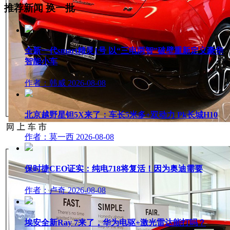
推荐新闻
换一批
全新一代smart精灵1号 以“三电两智”破壁重新定义豪华
智能小车
作者：韩威
2026-08-08
北京越野星钽5X来了：车长5米多+双动力 Pk长城H10
作者：莫一西
2026-08-08
保时捷CEO证实：纯电718将复活！因为奥迪需要
作者：卢奇
2026-08-08
埃安全新Ray 7来了，华为电驱+激光雷达能打吗？