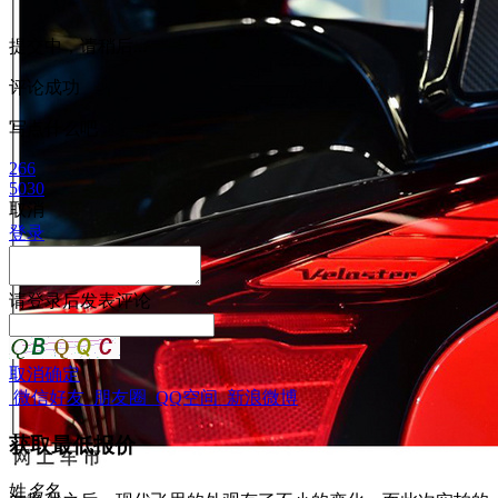
提交中，请稍后...
评论成功
写点什么吧
266
5030
取消
登录
请
登录
后发表评论
取消
确定
微信好友
朋友圈
QQ空间
新浪微博
获取最低报价
姓
名
名