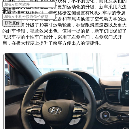
在换代之后，现代飞思的外观有了不小的变化，而此次实拍的
高性能版又在此基础上做了更加运动化的升级。新车采用六边
手机号
形熏黑进气格栅设计，进气格栅左侧设置有N系列车型的专属
标志。此外，车身前脸、底盘和车尾均换装了空气动力学的运
获取底价
动套件，并升级了19英寸运动轮圈，标配限滑差速器以及更大
的刹车卡钳，视觉效果出色。值得一提的是，新车仍旧保留了
飞思车型的个性车门设计，采用了左侧单门，右侧双门式开
启，在极大程度上提升了乘客方便出入的便捷性。