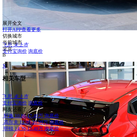
展开全文
打开APP查看更多
切换城市
当前城市
飞思
未上市
北京
支付宝询价
询底价
B
X
相关车型
飞思
未上市
支付宝询价
询底价
网友还看了
轩逸
10.86-17.49万
询底价
高尔夫
12.99-20.99万
询底价
明锐
14.39-15.49万
询底价