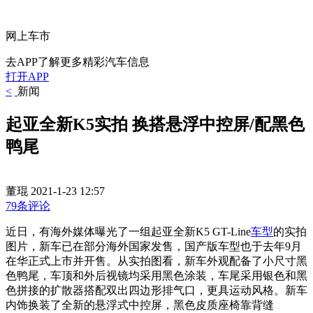
网上车市
去APP了解更多精彩汽车信息
打开APP
<
新闻
起亚全新K5实拍 换搭悬浮中控屏/配黑色
鸭尾
董琨
2021-1-23 12:57
79条评论
近日，有海外媒体曝光了一组起亚全新K5 GT-Line
车型
的实拍
图片，新车已在部分海外国家发售，国产版车型也于去年9月
在华正式上市并开售。从实拍图看，新车外观配备了小尺寸黑
色鸭尾，车顶和外后视镜均采用黑色涂装，车尾采用银色和黑
色拼接的扩散器搭配双出四边形排气口，更具运动风格。新车
内饰换装了全新的悬浮式中控屏，黑色皮质座椅靠背缝