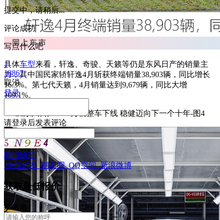
提交中，请稍后...
评论成功
写点什么吧
具体
1
车型
来看，轩逸、奇骏、天籁等仍是东风日产的销量主
18867
力，其中国民家轿轩逸4月斩获终端销量38,903辆，同比增长
取消
16.3%。第七代天籁，4月销量达到9,679辆，同比大增
登录
109.1%。
请
登录
后发表评论
取消
确定
微信好友
朋友圈
QQ空间
新浪微博
获取最低报价
姓
名
名