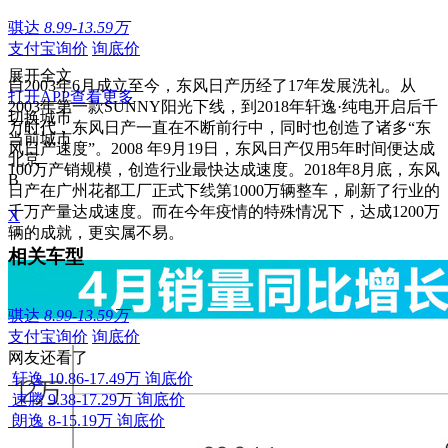
骐达
8.99-13.59万
支付宝询价
询底价
展开全文
自2003年6月成立至今，东风日产历经了17年发展洗礼。从
打开APP查看更多
2003年第一款SUNNY阳光下线，到2018年轩逸·纯电开启后千
切换城市
万时代，东风日产一直在不断前行中，同时也创造了诸多“东
当前城市
风日产速度”。2008 年9月19日，东风日产仅用5年时间便达成
北京
100万产销规模，创造行业最快达成速度。2018年8月底，东风
B
日产在广州花都工厂正式下线第1000万辆整车，刷新了行业的
千万产量达成速度。而在今年疫情的特殊情况下，达成1200万
X
辆的成就，更实属不易。
相关车型
骐达
8.99-13.59万
支付宝询价
询底价
网友还看了
轩逸
10.86-17.49万
询底价
速腾
9.38-17.29万
询底价
朗逸
8-15.19万
询底价