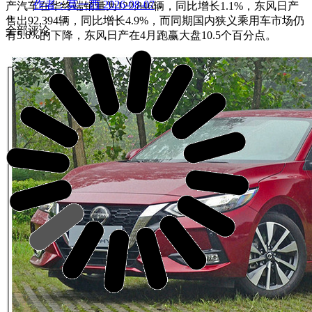
作者：莫一西
2026-08-07
产
汽
车
在华终端销量为122,846辆，同比增长1.1%，
东风日
产
售出92,394辆，同比增长4.9%，而同期国内狭义乘用车市场仍
全部评论
有5.6%的下降，东风日产在4月跑赢大盘10.5个百分点。