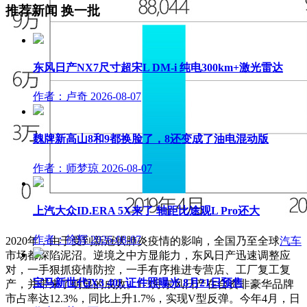
推荐新闻
换一批
东风日产NX7尺寸超宋L DM-i 纯电300km+激光雷达
作者：卢奇
2026-08-07
魏牌新高山8和9都换脸了，8还变成了油电混动版
作者：师梦琼
2026-08-07
上汽大众ID.ERA 5X来了 轴距比途观L Pro还大
作者：徐辉
2026-08-07
2020年，由于受到新冠状肺炎疫情的影响，全国乃至全球
汽车
市场都深陷泥沼。逆境之中方显能力，东风日产迅速调整应
对，一手狠抓疫情防控，一手有序推进专营店、工厂复工复
宝马新世代iX3 40L证件照曝光 8月21日预售
产，并带来了明显的成效。1-3月东风日产在合资非豪华品牌
市占率达12.3%，同比上升1.7%，实现V型反弹。今年4月，日