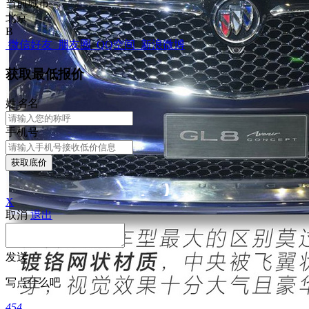
当前城市
北京
B
微信好友
朋友圈
QQ空间
新浪微博
获取最低报价
姓
名
名
手机号
获取底价
X
取消
退出
发送
写点什么吧
454