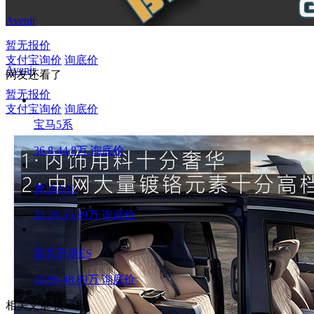
Avenir
暂无报价
支付宝询价
询底价
Avenir
网友还看了
暂无报价
支付宝询价
询底价
宝马5系
36.8-44.8万
询底价
奥迪A6L
32.29-55.89万
询底价
雷克萨斯ES
29.99-48.89万
询底价
相关文章
换一批