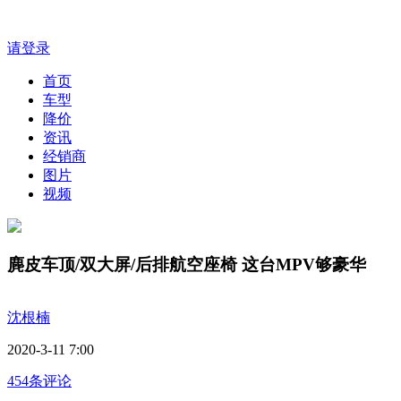
请登录
首页
车型
降价
资讯
经销商
图片
视频
麂皮车顶/双大屏/后排航空座椅 这台MPV够豪华
沈根楠
2020-3-11 7:00
454条评论