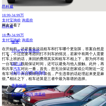
昂科威
18.99-34.99万
支付宝询价
询底价
网友还看了
昂科威
18.99-34.99万
支付宝询价
询底价
傲虎
在开始前，还是要先说说租车和打车哪个更划算，答案自然是
35.98万万
询底价
打车，不过您要考虑到打不到车的情况，若家中有两个人需要
打车上班的话，来回的费用其实和租车不相上下，那为何不租
一台车呢，既能保证时间，还可以避免与他人接触。此外，再
汉兰达
和共享
汽车
对比一番，首先，您无法保证您家或公司附近一定
24.98-32.58万
询底价
有车可用，并且费用也不算低，产生违章的话处理起来更是麻
烦。相比之下，租车还算是三者中最为靠谱的选择。
唐新能源
17.98-21.98万
询底价
相关文章
换一批