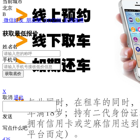
当前城市
北京
B
微信好友
朋友圈
QQ空间
新浪微博
获取最低报价
姓
名
名
手机号
获取底价
X
取消
退出
发送
写点什么吧
426