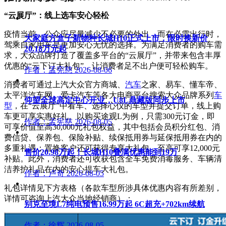
“云展厅”：线上选车安心轻松
疫情当前，公众应尽量减少不必要的外出，而在必需出行时，
大家庭方盒子新物种长城H10正式上市，限时换新价
驾乘自家用车是更加安心无忧的选择。为满足消费者的购车需
20.18万元起
求，大众品牌打造了覆盖多平台的“云展厅”，并带来包含丰厚
优惠的“云下订大礼包”，让消费者足不出户便可轻松购车。
作者：孟宪慈
2026-08-06
消费者可通过上汽大众官方商城、
汽车
之家、易车、懂车帝、
太平洋汽车网、爱卡汽车等各大电商平台搜索大众品牌系列
车
仰望全球高定中心开业，U8L鼎藏版同步上市
型
，在“云展厅”中看车、选择心仪的车型并提交订单，线上购
车更可享实惠好礼。以购买途观L为例，只需300元订金，即
作者：孟宪慈
2026-08-05
可享价值至高30,000元礼包权益，其中包括会员积分红包、消
费信贷、保养包、保险补贴、续保抵用券与延保抵用券在内的
多重礼遇；置换客户还可获得专享大礼包，至高可享12,000元
售价20.98万起！长城H10叠满优惠能到19万
补贴。此外，消费者还可收获包含全车免费消毒服务、车辆清
洁养护礼品在内的安心提车大礼包。
作者：卢奇
2026-08-05
礼包详情见下方表格（各款车型所涉具体优惠内容有所差别，
详情可咨询上汽大众当地经销商）：
别克至境L7纯电预售16.99万起 6C超充+702km续航
作者：徐辉
2026-08-05