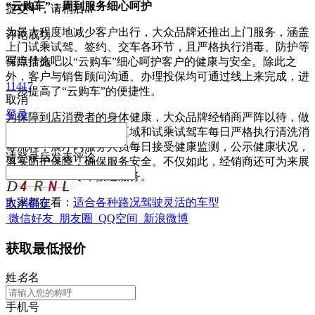
“云购车”：周到服务细心呵护
提交中，请稍后...
为最大程度地减少客户出行，大众品牌还推出上门服务，涵盖
评论成功
上门试乘试驾、签约、交车各环节，且严格执行消毒、防护等
写点什么吧
保障措施，以“云购车”细心呵护客户的健康与安全。除此之
外，客户与销售顾问沟通、办理投保均可通过线上来完成，进
11417
一步提高了“云购车”的便捷性。
取消
登录
为保障到店消费者的身体健康，大众品牌经销商严阵以待，做
足准备。除了展厅服务区域和试乘试驾车每日严格执行清洗消
毒流程，展厅内服务人员每日接受健康监测，公示健康状况，
请
登录
后发表评论
落实防护保障，确保服务安全。不仅如此，经销商还可为来展
厅的客户提供专车接送服务。
大家都在看：
适合各种路况驾驶灵活的车型
取消
确定
微信好友
朋友圈
QQ空间
新浪微博
获取最低报价
姓
名
名
手机号