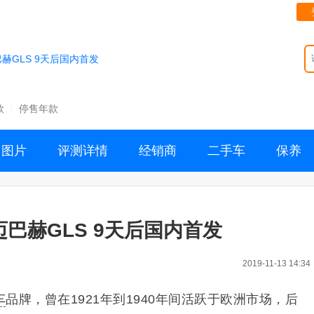
赫GLS 9天后国内首发
款
停售年款
图片
评测详情
经销商
二手车
保养
巴赫GLS 9天后国内首发
2019-11-13 14:34
车
品牌，曾在1921年到1940年间活跃于欧洲市场，后