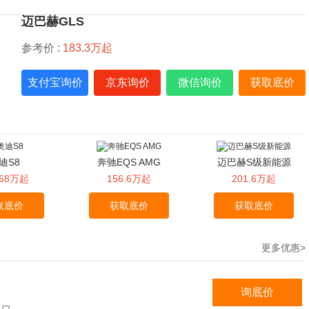
迈巴赫GLS
参考价 :
183.3万起
支付宝询价
京东询价
微信询价
获取底价
迪S8
奔驰EQS AMG
迈巴赫S级新能源
.68万起
156.6万起
201.6万起
取底价
获取底价
获取底价
更多优惠>
询底价