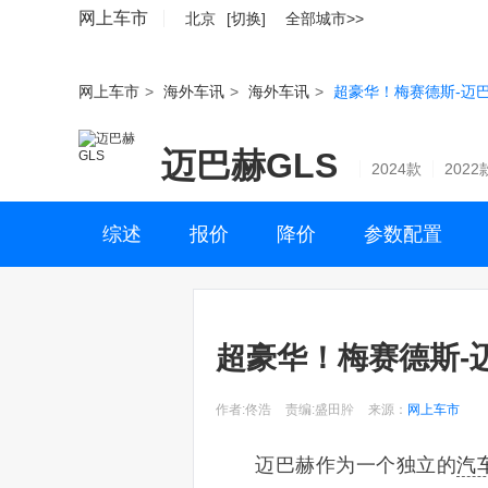
网上车市
北京
[切换]
全部城市>>
网上车市
>
海外车讯
>
海外车讯
>
超豪华！梅赛德斯-迈巴
迈巴赫GLS
2024款
2022
综述
报价
降价
参数配置
超豪华！梅赛德斯-迈
作者:佟浩
责编:盛田肸
来源：
网上车市
迈巴赫作为一个独立的
汽