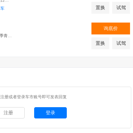
北京市通州区通顺路与徐尹路交叉口北500米
置换
试驾
赏车
询底价
北京市海淀区西四环北路143号四季青桥南1公里路西
置换
试驾
您注册或者登录车市账号即可发表回复
注册
登录