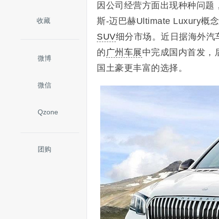
因公司经营方面出现种种问题，
斯-迈巴赫Ultimate Lu
收藏
SUV
细分市场。近日据海外汽车
的
广州车展
中完成国内首发，后
微博
国土豪更丰富的选择。
微信
Qzone
团购