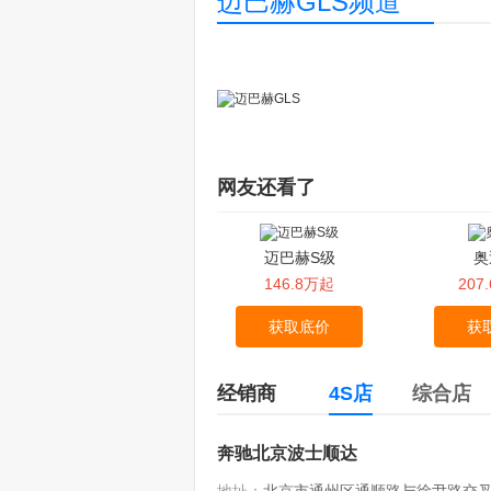
迈巴赫GLS频道
网友还看了
迈巴赫S级
奥
146.8万起
207
获取底价
获
经销商
4S店
综合店
奔驰北京波士顺达