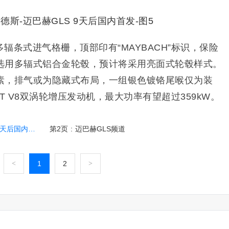
辐条式进气格栅，顶部印有“MAYBACH”标识，保险
选用多辐式铝合金轮毂，预计将采用亮面式轮毂样式。
素，排气或为隐藏式布局，一组银色镀铬尾喉仅为装
T V8双涡轮增压发动机，最大功率有望超过359kW。
后国内首发
第2页
:
迈巴赫GLS频道
<
1
2
>