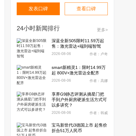
发表口碑
查看口碑
24小时新闻排行
更多>
深蓝全新S05限时11.59万起
售：激光雷达+端到端智驾
2026-08-06
作者：卢奇
smart新精灵1：限时14.99万
起 800V+激光雷达全配齐
2026-08-06
作者：高娜
享界G9静态评测从摘星门把
手到户外厨房硬派生活方式可
以多讲究？
2026-08-06
作者：韩威
宝马新世代i3德国上市 起售价
折合51万人民币