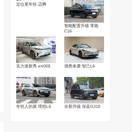
定位更年轻 迈腾
智能配置升级 零跑
C16
实力派新秀 eπ008
强势来袭 智己L6
年轻人的菜 理想L6
全新升级 深蓝G318