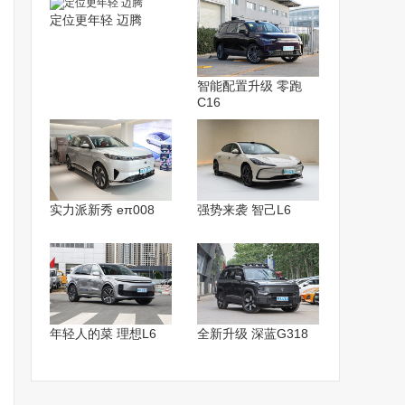
定位更年轻 迈腾
智能配置升级 零跑
C16
实力派新秀 eπ008
强势来袭 智己L6
年轻人的菜 理想L6
全新升级 深蓝G318