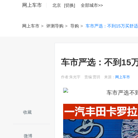
网上车市
北京
[切换]
全部城市>>
网上车市
>
评测导购
>
导购
>
车市严选：不到15万买舒
车市严选：不到15
作者:朱光宇
责编:贾玥
来源：
网上车市
收藏
微博