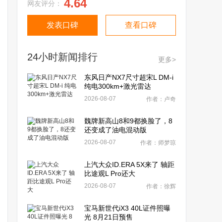
4.64
网友评分：
发表口碑
查看口碑
24小时新闻排行
更多>
东风日产NX7尺寸超宋L DM-i
纯电300km+激光雷达
2026-08-07
作者：卢奇
魏牌新高山8和9都换脸了，8
还变成了油电混动版
2026-08-07
作者：师梦琼
上汽大众ID.ERA 5X来了 轴距
比途观L Pro还大
2026-08-07
作者：徐辉
宝马新世代iX3 40L证件照曝
光 8月21日预售