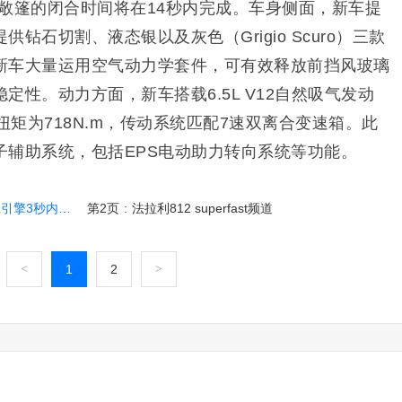
时，敞篷的闭合时间将在14秒内完成。车身侧面，新车提
钻石切割、液态银以及灰色（Grigio Scuro）三款
新车大量运用空气动力学套件，可有效释放前挡风玻璃
定性。动力方面，新车搭载6.5L V12自然吸气发动
扭矩为718N.m，传动系统匹配7速双离合变速箱。此
子辅助系统，包括EPS电动助力转向系统等功能。
引擎3秒内破百
第2页
:
法拉利812 superfast频道
<
1
2
>