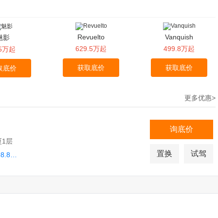
Revuelto
Vanquish
魅影
629.5万起
499.8万起
05万起
获取底价
获取底价
取底价
更多优惠>
询底价
1层
置换
试驾
Purosangue目前价格稳定 售价498.8万起