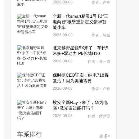
2026-08-08
作者：卢奇
全新一代smart精灵1号 以“三
电两智”破壁重新定义豪华智
能小车
2026-08-08
作者：韩威
北京越野星钽5X来了：车长5
米多+双动力 Pk长城H10
2026-08-08
作者：莫一西
保时捷CEO证实：纯电718将
复活！因为奥迪需要
2026-08-08
作者：卢奇
埃安全新Ray 7来了，华为电
驱+激光雷达能打吗？
2026-08-08
作者：师梦琼
车系排行
更多>