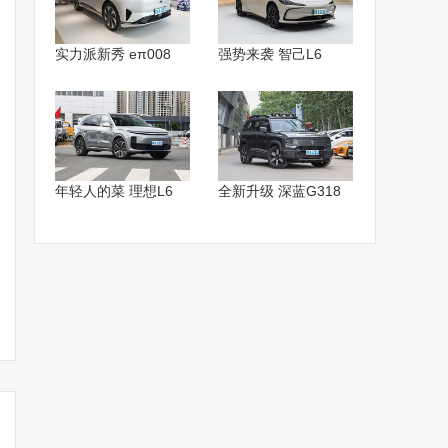
实力派新秀 eπ008
强势来袭 智己L6
年轻人的菜 理想L6
全新升级 深蓝G318