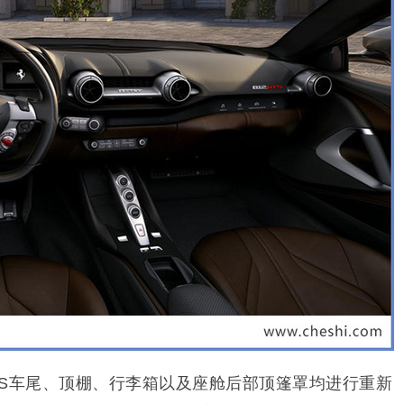
GTS车尾、顶棚、行李箱以及座舱后部顶篷罩均进行重新