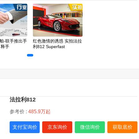
舶-联手推出手
红色激情的诱惑 实拍法拉
不释手
利812 Superfast
法拉利812
参考价 :
485.9万起
支付宝询价
京东询价
微信询价
获取底价