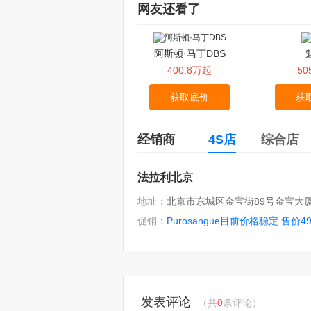
网友还看了
阿斯顿·马丁DBS
400.8万起
5
获取底价
获
经销商
4S店
综合店
法拉利北京
地址：
北京市东城区金宝街89号金宝大厦
促销：
发表评论
（共
0
条评论）