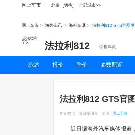
网上车市
北京
[切换]
全部城市>>
网上车市
>
海外车讯
>
海外车讯
>
法拉利812 GTS官图发
法拉利812
停售年款
综述
报价
降价
参数配置
法拉利812 GTS官
作者:佟浩
责编:盛田肸
来源：
网上车市
近日据海外
汽车
媒体报道，