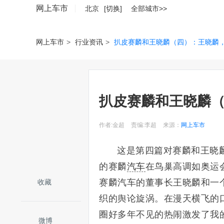
网上车市
北京
[切换]
全部城市>>
网上车市
>
行业资讯
>
扒皮赛麟和王晓麟（四）：王晓麟
扒皮赛麟和王晓麟
作者:金超
责编:李超
来源：
网上车市
这是第四篇对赛麟和王晓麟
的赛麟
汽车
在鸟巢高调如奥运
赛麟汽车的董事长王晓麟和一
收藏
织的舆论旋涡。在漫天横飞的
圈好多年不见的热闹激发了我
微博