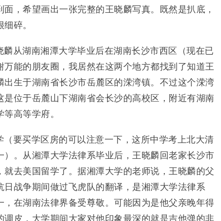
到面，希望画出一张完整的王晓麟写真。既然是扒底，
很细碎。
晓麟从湖南湘潭大学毕业后在湖南长沙市西区（现在已
谢万能的朋友圈，我居然在这两个地方都找到了知道王
麟出生于湖南省长沙市岳麓区的溁湾镇。不过这个溁湾
这是位于岳麓山下湖南省会长沙的高校区，附近有湖南
学等高等学府。
学（要买学区房的可以注意一下，这所中学考上北大清
一）。从湘潭大学法律系毕业后，王晓麟回老家长沙市
，就去美国留学了。据湘潭大学的老师说，王晓麟的父
抗日战争期间做过飞虎队的翻译，是湘潭大学法律系
一，在湖南法律界备受尊敬。可能因为是他父亲晚年得
的调皮，大学期间大家对他印象最深的就是吉他弹的非