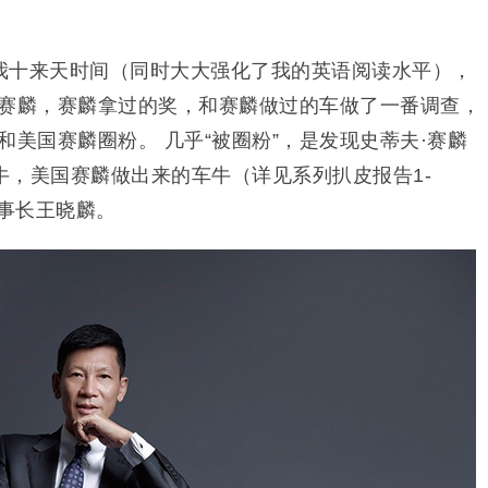
我十来天时间（同时大大强化了我的英语阅读水平），
·赛麟，赛麟拿过的奖，和赛麟做过的车做了一番调查，
和美国赛麟圈粉。 几乎“被圈粉”，是发现史蒂夫·赛麟
牛，美国赛麟做出来的车牛（详见系列扒皮报告1-
董事长王晓麟。