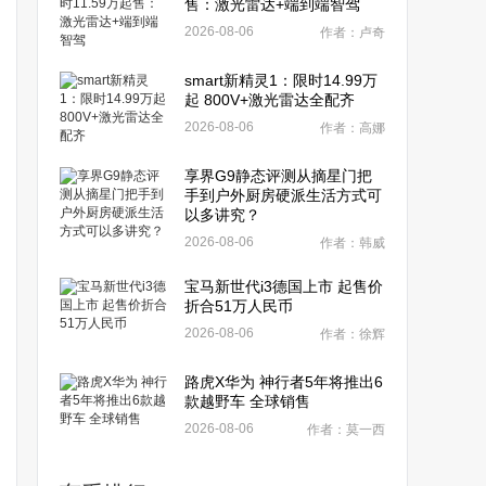
售：激光雷达+端到端智驾
2026-08-06
作者：卢奇
smart新精灵1：限时14.99万
起 800V+激光雷达全配齐
2026-08-06
作者：高娜
享界G9静态评测从摘星门把
手到户外厨房硬派生活方式可
以多讲究？
2026-08-06
作者：韩威
宝马新世代i3德国上市 起售价
折合51万人民币
2026-08-06
作者：徐辉
路虎X华为 神行者5年将推出6
款越野车 全球销售
2026-08-06
作者：莫一西