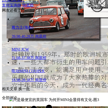
23.38-34.38万
支付宝询价
询底价
网友还看了
雅力士(海外)
39.98-40.28万
询底价
MINI JCW
31.08-37.38万
询底价
电动MINI COOPER
18.98-28.38万
询底价
相关文章
换一批
全部评论