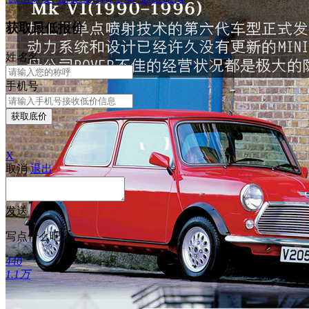
获取最低报价
姓
名
名
手机号
获取底价
X
取消
退出
发送
写点什么吧
440
1.1万