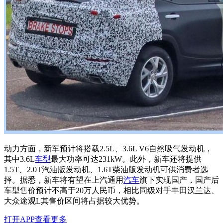
动力方面，新车预计将搭载2.5L、3.6L V6自然吸气发动机，
其中3.6L
车型
最大功率可达231kW。此外，新车还将提供
1.5T、2.0T汽油版发动机、1.6T柴油版发动机可供消费者选
择。据悉，新车将有望在上汽通用
汽车
旗下实现国产，国产后
车型售价预计不高于20万人民币，相比同级对手
丰田汉兰达、
大众途观L其售价区间将占据较大优势。
打开APP查看更多