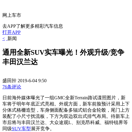
网上车市
去APP了解更多精彩汽车信息
打开APP
<
新闻
通用全新SUV实车曝光！外观升级/竞争
丰田汉兰达
盛田肸
2019-6-04 9:50
76条评论
日前海外媒体曝光了一组GMC全新Terrain路试谍照图片，新
车将于明年年底正式亮相。外观方面，新车前脸预计采用上下
分体式格栅造型，车身侧面配备多辐式铝合金轮毂，尾门上方
装配了小尺寸扰流板，下方为双边双出式排气布局。待新车上
市后将与丰田汉兰达、大众途观L、别克昂科威、福特锐界等
同级
SUV车型
展开竞争。