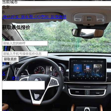
当前城市
北京
B
微信好友
朋友圈
QQ空间
新浪微博
获取最低报价
姓
名
名
手机号
获取底价
X
取消
退出
发送
写点什么吧