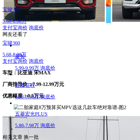
宝骏360
5.68-8.08万
支付宝询价
询底价
网友还看了
宝骏360
5.68-8.08万
菱智
支付宝询价
询底价
5.99-9.99万
询底价
车型：比亚迪 宋MAX
厂商指导价：7.99-12.99万元
五菱征程
优惠幅度：0.5万元
6.98-9.08万
询底价
五菱宏光PLUS
5.88-7.98万
询底价
相关文章
换一批