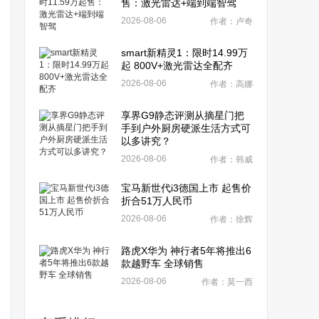
售：激光雷达+端到端智驾
2026-08-06
作者：卢奇
smart新精灵1：限时14.99万
起 800V+激光雷达全配齐
2026-08-06
作者：高娜
享界G9静态评测从摘星门把
手到户外厨房硬派生活方式可
以多讲究？
2026-08-06
作者：韩威
宝马新世代i3德国上市 起售价
折合51万人民币
2026-08-06
作者：徐辉
路虎X华为 神行者5年将推出6
款越野车 全球销售
2026-08-06
作者：莫一西