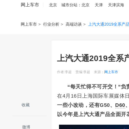
网上车市
北京
城市分站：
北京
天津
天津滨海
网上车市
>
行业分析
>
高端访谈
>
上汽大通2019全系产
上汽大通2019全
作者:李超
责编:李超
来源：
网上车市
“每天忙得不可开交！”
负
在4月16日上海国际车展媒体
一些小改动，还有G50、
D60
收藏
以今年是上汽大通产品全面开
微博