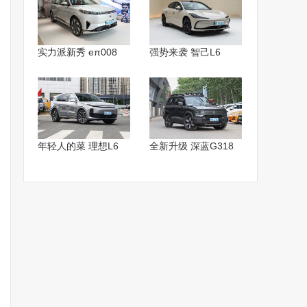
实力派新秀 eπ008
强势来袭 智己L6
年轻人的菜 理想L6
全新升级 深蓝G318