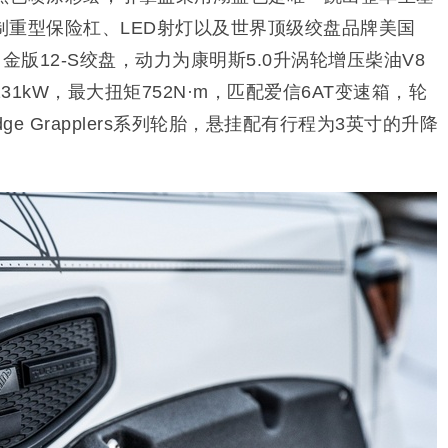
制重型保险杠、LED射灯以及世界顶级绞盘品牌美国
num白金版12-S绞盘，动力为康明斯5.0升涡轮增压柴油V8
1kW，最大扭矩752N·m，匹配爱信6AT变速箱，轮
ge Grapplers系列轮胎，悬挂配有行程为3英寸的升降