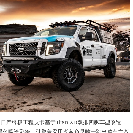
日产终极工程皮卡基于Titan XD双排四驱车型改造，
黑色喷涂彩绘，引擎盖采用湖蓝色是唯一跳出整车主基