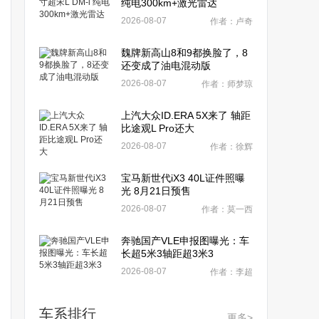
纯电300km+激光雷达
2026-08-07
作者：卢奇
魏牌新高山8和9都换脸了，8
还变成了油电混动版
2026-08-07
作者：师梦琼
上汽大众ID.ERA 5X来了 轴距
比途观L Pro还大
2026-08-07
作者：徐辉
宝马新世代iX3 40L证件照曝
光 8月21日预售
2026-08-07
作者：莫一西
奔驰国产VLE申报图曝光：车
长超5米3轴距超3米3
2026-08-07
作者：李超
车系排行
更多>