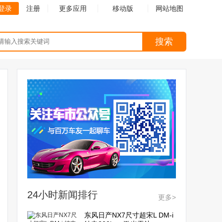
登录
注册
更多应用
移动版
网站地图
搜索
24小时新闻排行
更多>
东风日产NX7尺寸超宋L DM-i