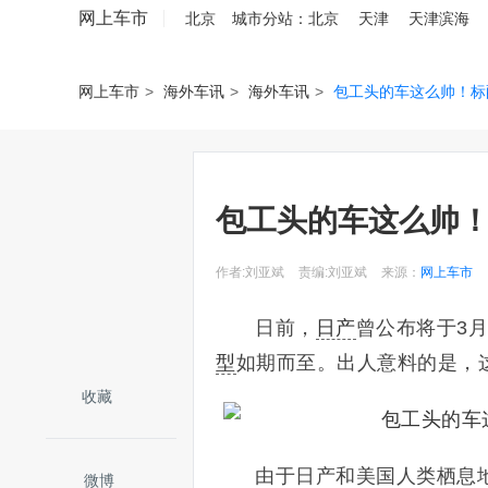
网上车市
北京
城市分站：
北京
天津
天津滨海
网上车市
>
海外车讯
>
海外车讯
>
包工头的车这么帅！标
包工头的车这么帅
作者:刘亚斌
责编:刘亚斌
来源：
网上车市
日前，
日产
曾公布将于3
型
如期而至。出人意料的是，
收藏
由于日产和美国人类栖息
微博