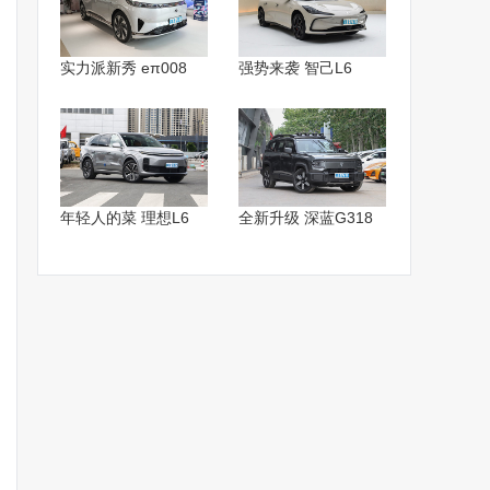
实力派新秀 eπ008
强势来袭 智己L6
年轻人的菜 理想L6
全新升级 深蓝G318