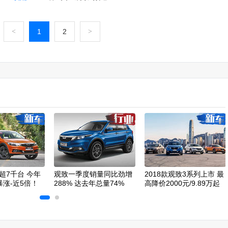
<
1
2
>
超7千台 今年
观致一季度销量同比劲增
2018款观致3系列上市 最
暴涨-近5倍！
288% 达去年总量74%
高降价2000元/9.89万起
售