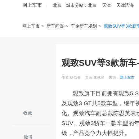
网上车市
北京
城市分站：
北京
天津
天津滨海
网上车市
>
新车间谍
>
车企新车规划
>
观致SUV等3款新车
观致SUV等3款新车
作者:杨益春
责编:李林泽
来源：
网上车市
观致旗下目前拥有观致5 
及观致3 GT共5款车型，继
化。观致汽车副总裁陈思英表示
收藏
SUV、观致3轿车三款车型的
级，产品竞争力大幅提升。
微博