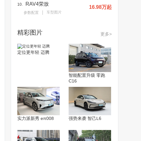
RAV4荣放
10.
16.98万起
车型图片
参数配置
精彩图片
更多>
定位更年轻 迈腾
智能配置升级 零跑
C16
实力派新秀 eπ008
强势来袭 智己L6