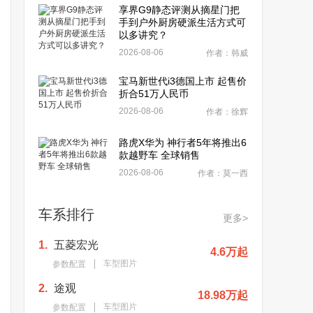
享界G9静态评测从摘星门把
手到户外厨房硬派生活方式可
以多讲究？
2026-08-06
作者：韩威
宝马新世代i3德国上市 起售价
折合51万人民币
2026-08-06
作者：徐辉
路虎X华为 神行者5年将推出6
款越野车 全球销售
2026-08-06
作者：莫一西
车系排行
更多>
1.
五菱宏光
4.6万起
车型图片
参数配置
2.
途观
18.98万起
车型图片
参数配置