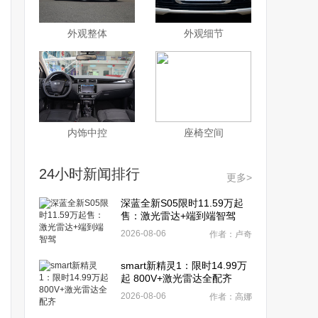
外观整体
外观细节
内饰中控
座椅空间
24小时新闻排行
更多>
深蓝全新S05限时11.59万起
售：激光雷达+端到端智驾
2026-08-06
作者：卢奇
smart新精灵1：限时14.99万
起 800V+激光雷达全配齐
2026-08-06
作者：高娜