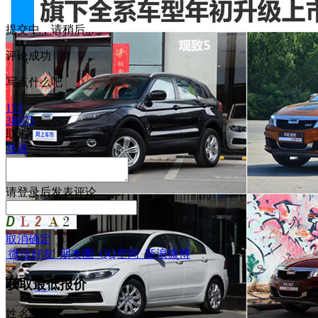
提交中，请稍后...
评论成功
写点什么吧
153
38975
取消
登录
请
登录
后发表评论
取消
确定
微信好友
朋友圈
QQ空间
新浪微博
获取最低报价
姓
名
名