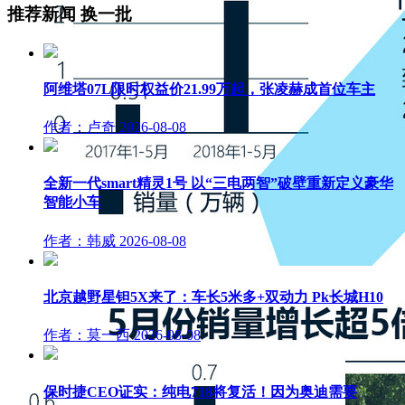
推荐新闻
换一批
阿维塔07L限时权益价21.99万起，张凌赫成首位车主
作者：卢奇
2026-08-08
全新一代smart精灵1号 以“三电两智”破壁重新定义豪华
智能小车
作者：韩威
2026-08-08
北京越野星钽5X来了：车长5米多+双动力 Pk长城H10
作者：莫一西
2026-08-08
保时捷CEO证实：纯电718将复活！因为奥迪需要