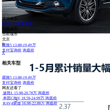
展开全文
打开APP查看更多
切换城市
当前城市
北京
B
观致5
13.88-19.49万
支付宝询价
询底价
X
相关车型
观致5
13.88-19.49万
支付宝询价
询底价
网友还看了
途胜L
15.98-20.78万
询底价
本田CR-V
18.59-24.99万
询底价
RAV4荣放
16.98-22.88万
询底价