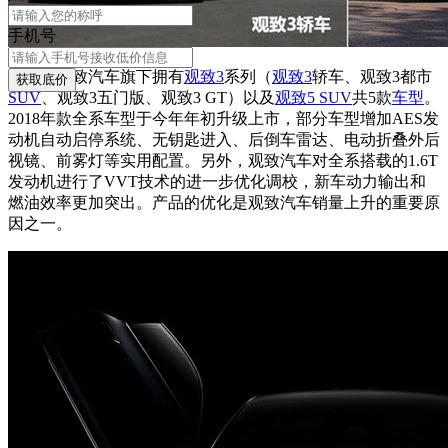
手机号
目前，观致汽车旗下拥有
观致3
系列（
观致3
轿车、观致3都市
获取底价
SUV
、观致3五门版、观致3 GT）以及
观致5 SUV
共5款
车型
。
2018年款全系车型于今年年初升级上市，部分车型增加AES发
动机自动启停系统、无钥匙进入、后倒车雷达、电动折叠外后
视镜、前雾灯等实用配置。另外，观致汽车对全系搭载的1.6T
发动机进行了VVT技术的进一步优化调校，新车动力输出和
燃油效率更加突出。产品的优化是观致汽车销量上升的重要原
因之一。